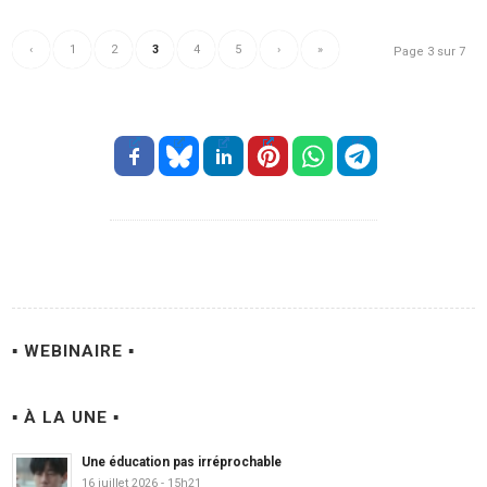
‹
1
2
3
4
5
›
»
Page 3 sur 7
▪ WEBINAIRE ▪
▪ À LA UNE ▪
Une éducation pas irréprochable
16 juillet 2026 - 15h21