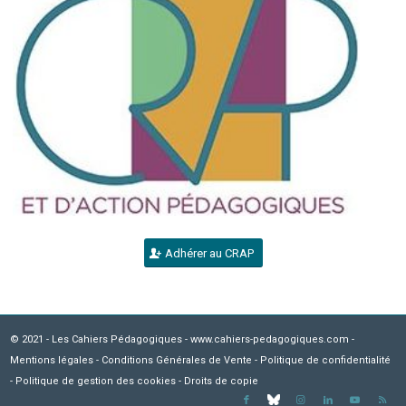
Adhérer au CRAP
© 2021 - Les Cahiers Pédagogiques - www.cahiers-pedagogiques.com -
Mentions légales
-
Conditions Générales de Vente
-
Politique de confidentialité
-
Politique de gestion des cookies
-
Droits de copie