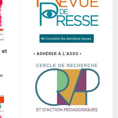
Consulter les dernières revues
 et
▪ ADHÉRER À L’ASSO ▪
et