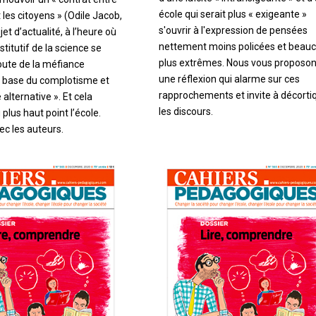
école qui serait plus « exigeante »
t les citoyens » (Odile Jacob,
s'ouvrir à l'expression de pensées
jet d’actualité, à l’heure où
nettement moins policées et beau
stitutif de la science se
plus extrêmes. Nous vous proposons
oute de la méfiance
une réflexion qui alarme sur ces
, base du complotisme et
rapprochements et invite à décorti
é alternative ». Et cela
les discours.
plus haut point l’école.
ec les auteurs.