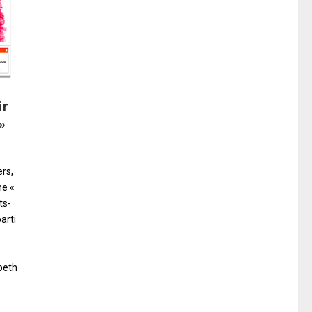
ir
»
rs,
ne «
ts-
arti
beth