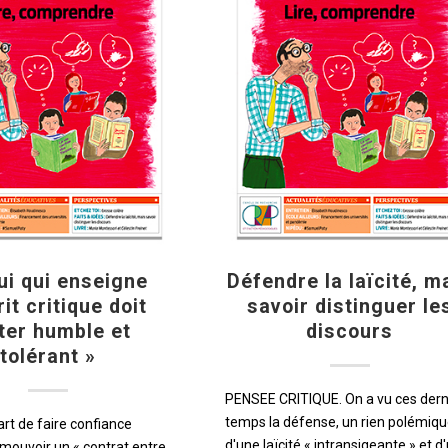
ui qui enseigne
Défendre la laïcité, m
rit critique doit
savoir distinguer le
ter humble et
discours
tolérant »
PENSEE CRITIQUE. On a vu ces dern
temps la défense, un rien polémiqu
art de faire confiance
d'une laïcité « intransigeante » et d
omouvoir un « contrat entre