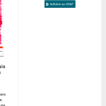
Adhérer au CRAP
ais
s
iers
e,
'une