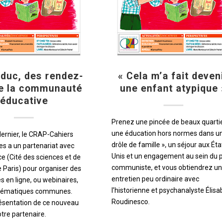
Éduc, des rendez-
« Cela m’a fait deven
e la communauté
une enfant atypique 
éducative
Prenez une pincée de beaux quartie
une éducation hors normes dans u
dernier, le CRAP-Cahiers
drôle de famille », un séjour aux Éta
s a un partenariat avec
Unis et un engagement au sein du p
e (Cité des sciences et de
communiste, et vous obtiendrez un
de Paris) pour organiser des
entretien peu ordinaire avec
s en ligne, ou webinaires,
l’historienne et psychanalyste Élisa
thématiques communes.
Roudinesco.
résentation de ce nouveau
otre partenaire.