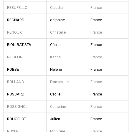
REBUFELLO
Claudia
France
REGNARD
delphine
France
RENOUX
Christelle
France
RIOU-BATISTA
Cécile
France
RISSELIN
Karine
France
ROBBE
Hélène
France
ROLLAND
Dominique
France
ROSSARD
Cécile
France
ROSSIGNOL
Catherine
France
ROUGELOT
Julien
France
ROYER
Monique
France