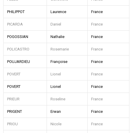
PHILIPPOT
Laurence
France
PICARDA
Daniel
France
POGOSSIAN
Nathalie
France
POLICASTRO
Rosemarie
France
POUJARDIEU
Françoise
France
POVERT
Lionel
France
POVERT
Lionel
France
PRIEUR
Roseline
France
PRIGENT
Erwan
France
PRIOU
Nicole
France