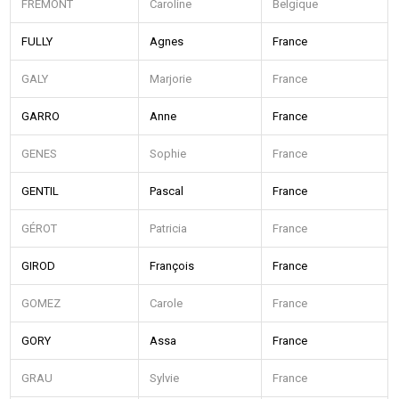
FREMONT
Caroline
Belgique
FULLY
Agnes
France
GALY
Marjorie
France
GARRO
Anne
France
GENES
Sophie
France
GENTIL
Pascal
France
GÉROT
Patricia
France
GIROD
François
France
GOMEZ
Carole
France
GORY
Assa
France
GRAU
Sylvie
France