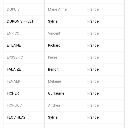
DUPUIS
Marie Anne
France
DURON SIFFLET
Sylvie
France
ENRICO
Vincent
France
ETIENNE
Richard
France
EYSSERIC
Pierre
France
FALAIZE
Benoit
France
FENAERT
Melanie
France
FICHER
Guillaume
France
FIORUCCI
Andrea
France
FLOC’HLAY
Sylvie
France