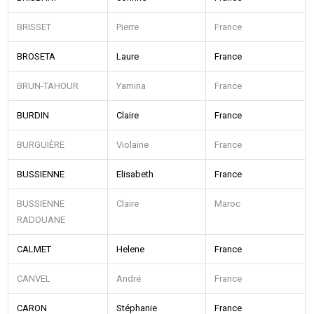
BRISSET
Pierre
France
BROSETA
Laure
France
BRUN-TAHOUR
Yamina
France
BURDIN
Claire
France
BURGUIÈRE
Violaine
France
BUSSIENNE
Elisabeth
France
BUSSIENNE
Claire
Maroc
RADOUANE
CALMET
Helene
France
CANVEL
André
France
CARON
Stéphanie
France