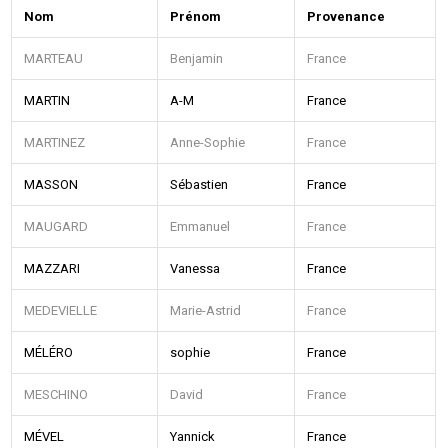
Nom
Prénom
Provenance
MARTEAU
Benjamin
France
MARTIN
A-M
France
MARTINEZ
Anne-Sophie
France
MASSON
Sébastien
France
MAUGARD
Emmanuel
France
MAZZARI
Vanessa
France
MEDEVIELLE
Marie-Astrid
France
MÉLÉRO
sophie
France
MESCHINO
David
France
MÉVEL
Yannick
France