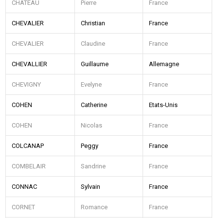
CHATEAU
Pierre
France
CHEVALIER
Christian
France
CHEVALIER
Claudine
France
CHEVALLIER
Guillaume
Allemagne
CHEVIGNY
Evelyne
France
COHEN
Catherine
Etats-Unis
COHEN
Nicolas
France
COLCANAP
Peggy
France
COMBELAIR
Sandrine
France
CONNAC
Sylvain
France
CORNET
Romance
France