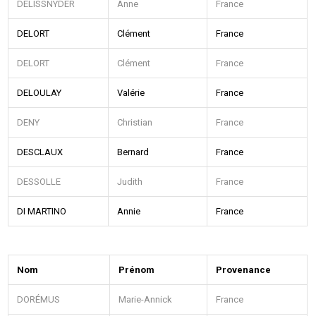
DELISSNYDER
Anne
France
DELORT
Clément
France
DELORT
Clément
France
DELOULAY
Valérie
France
DENY
Christian
France
DESCLAUX
Bernard
France
DESSOLLE
Judith
France
DI MARTINO
Annie
France
Nom
Prénom
Provenance
DORÉMUS
Marie-Annick
France