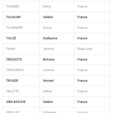
THOMAS
Rémy
France
TOUGUAY
Valérie
France
TOURNERIE
Simon
France
TOUZÉ
Guillaume
France
TRAIN
Jérôme
Etats-Unis
TRESGOTS
Antoine
France
TRESSIÈRES
Corinne
France
TROGER
Vincent
France
VALETTE
Céline
France
VAN ASSCHE
Valérie
France
VERGUET
Fabienne
France