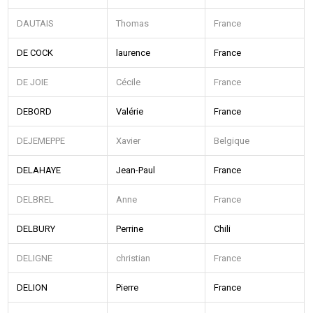
DAUTAIS
Thomas
France
DE COCK
laurence
France
DE JOIE
Cécile
France
DEBORD
Valérie
France
DEJEMEPPE
Xavier
Belgique
DELAHAYE
Jean-Paul
France
DELBREL
Anne
France
DELBURY
Perrine
Chili
DELIGNE
christian
France
DELION
Pierre
France