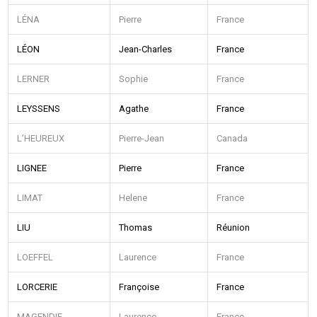
LÉNA
Pierre
France
LÉON
Jean-Charles
France
LERNER
Sophie
France
LEYSSENS
Agathe
France
L’HEUREUX
Pierre-Jean
Canada
LIGNEE
Pierre
France
LIMAT
Helene
France
LIU
Thomas
Réunion
LOEFFEL
Laurence
France
LORCERIE
Françoise
France
MAGENDIE
Laurence
France