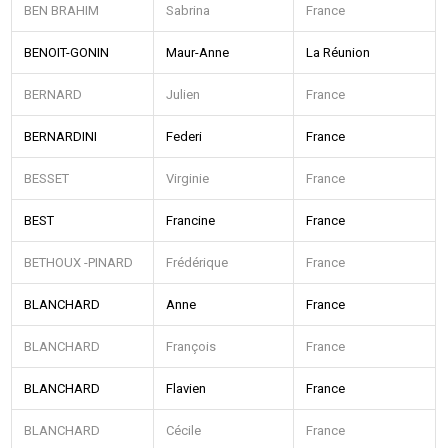
BEN BRAHIM
Sabrina
France
BENOIT-GONIN
Maur-Anne
La Réunion
BERNARD
Julien
France
BERNARDINI
Federi
France
BESSET
Virginie
France
BEST
Francine
France
BETHOUX -PINARD
Frédérique
France
BLANCHARD
Anne
France
BLANCHARD
François
France
BLANCHARD
Flavien
France
BLANCHARD
Cécile
France