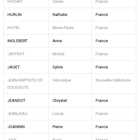
HUCHET
Cécile
France
HURLIN
Nathalie
France
HUTIN
Marie-Paule
France
INGLEBERT
Anne
France
JAFFROT
Michel
France
JAGET
Sylvie
France
JEAN-BAPTISTE DIT
Véronique
Nouvelle-Calédonie
DOUDOUTE
JEANDOT
Chrystel
France
JEANJEAU
Lionel
France
JOANNIN
Pierre
France
JOLY
Boris
France