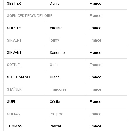
SESTIER
Denis
France
SGEN CFDT PAYS DE LOIRE
France
SHIPLEY
Virginie
France
SIRVENT
Rémy
France
SIRVENT
Sandrine
France
SOTINEL
Odile
France
SOTTOMANO
Giada
France
STAÏNER
Françoise
France
SUEL
Cécile
France
SULTAN
Philippe
France
THOMAS
Pascal
France