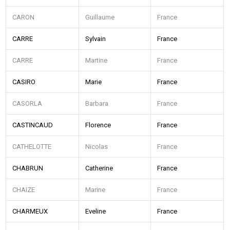
CARON
Guillaume
France
CARRE
Sylvain
France
CARRE
Martine
France
CASIRO
Marie
France
CASORLA
Barbara
France
CASTINCAUD
Florence
France
CATHELOTTE
Nicolas
France
CHABRUN
Catherine
France
CHAIZE
Marine
France
CHARMEUX
Eveline
France