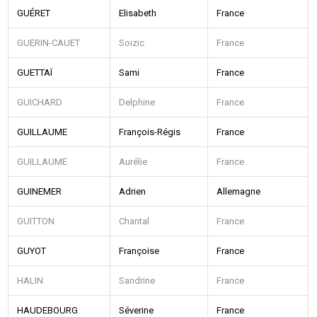
GUÉRET
Elisabeth
France
GUERIN-CAUET
Soizic
France
GUETTAÏ
Sami
France
GUICHARD
Delphine
France
GUILLAUME
François-Régis
France
GUILLAUME
Aurélie
France
GUINEMER
Adrien
Allemagne
GUITTON
Chantal
France
GUYOT
Françoise
France
HALIN
Sandrine
France
HAUDEBOURG
Séverine
France