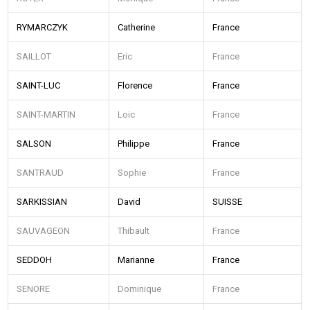
RYMARCZYK
Catherine
France
SAILLOT
Eric
France
SAINT-LUC
Florence
France
SAINT-MARTIN
Loic
France
SALSON
Philippe
France
SANTRAUD
Sophie
France
SARKISSIAN
David
SUISSE
SAUVAGEON
Thibault
France
SEDDOH
Marianne
France
SENORE
Dominique
France