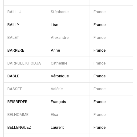
BAILLIU
Stéphanie
France
BAILLY
Lise
France
BALET
Alexandre
France
BARRERE
Anne
France
BARRUEL KHODJA
Catherine
France
BASLÉ
Véronique
France
BASSET
Valérie
France
BEIGBEDER
François
France
BELHOMME
Elsa
France
BELLENGUEZ
Laurent
France