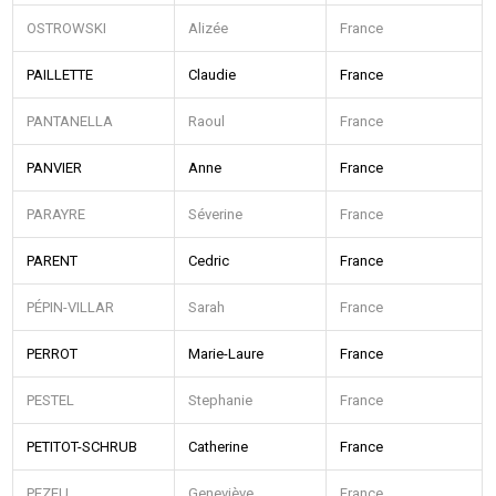
OSTROWSKI
Alizée
France
PAILLETTE
Claudie
France
PANTANELLA
Raoul
France
PANVIER
Anne
France
PARAYRE
Séverine
France
PARENT
Cedric
France
PÉPIN-VILLAR
Sarah
France
PERROT
Marie-Laure
France
PESTEL
Stephanie
France
PETITOT-SCHRUB
Catherine
France
PEZEU
Geneviève
France