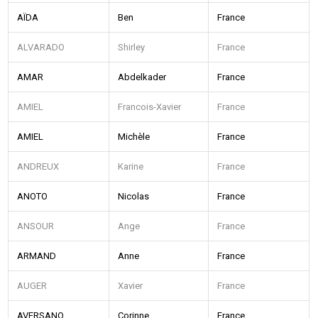
AÏDA
Ben
France
ALVARADO
Shirley
France
AMAR
Abdelkader
France
AMIEL
Francois-Xavier
France
AMIEL
Michèle
France
ANDREUX
Karine
France
ANOTO
Nicolas
France
ANSOUR
Ange
France
ARMAND
Anne
France
AUGER
Xavier
France
AVERSANO
Corinne
France