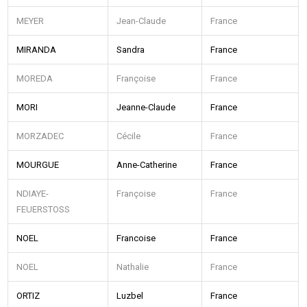
MEYER
Jean-Claude
France
MIRANDA
Sandra
France
MOREDA
Françoise
France
MORI
Jeanne-Claude
France
MORZADEC
Cécile
France
MOURGUE
Anne-Catherine
France
NDIAYE-
Françoise
France
FEUERSTOSS
NOEL
Francoise
France
NOEL
Nathalie
France
ORTIZ
Luzbel
France