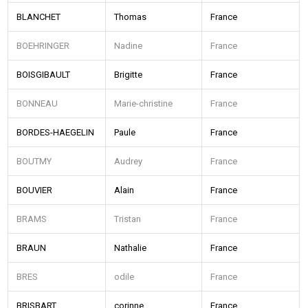
BLANCHET
Thomas
France
BOEHRINGER
Nadine
France
BOISGIBAULT
Brigitte
France
BONNEAU
Marie-christine
France
BORDES-HAEGELIN
Paule
France
BOUTMY
Audrey
France
BOUVIER
Alain
France
BRAMS
Tristan
France
BRAUN
Nathalie
France
BRES
odile
France
BRISBART
corinne
France