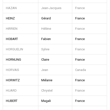
HAZAN
Jean-Jacques
France
HEINZ
Gérard
France
HIRRIEN
Hélène
France
HOBART
Fabien
France
HORGUELIN
Sylvie
France
HORNUNG
Claire
France
HORVAIS
Jean
Canada
HORWITZ
Mélanie
France
HUARD
Chrystel
France
HUBERT
Magali
France