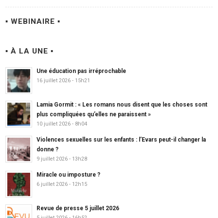
▪ WEBINAIRE ▪
▪ À LA UNE ▪
Une éducation pas irréprochable
16 juillet 2026 - 15h21
Lamia Gormit : « Les romans nous disent que les choses sont
plus compliquées qu’elles ne paraissent »
10 juillet 2026 - 8h04
Violences sexuelles sur les enfants : l’Evars peut-il changer la
donne ?
9 juillet 2026 - 13h28
Miracle ou imposture ?
6 juillet 2026 - 12h15
Revue de presse 5 juillet 2026
5 juillet 2026 - 16h52