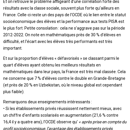
Et on retrouve le problème affligeant d’une corrélation forte des
résultats avec la classe sociale, souvent plus forte qu’ailleurs en
France. Celle-ci reste un des pays de l’OCDE où le lien entre le statut
socioéconomique des élèves et la performance aux tests PISA est
le plus fort. Petite consolation : cela ne s’aggrave pas sur la période
2012-2022. On note en mathématiques près de 30 % d’élèves en
difficulté, et l’écart avec les élèves très performants est très
important.
Et sur la proportion d’élèves « défavorisés » se classant parmi le
quart d’élèves ayant obtenu les meilleurs résultats en
mathématiques dans leur pays, la France est très mal classée. Cela
ne concerne que 7 % d’élèves contre le double en Grande-Bretagne
(et près de 20 % en Uzbekistan, où le niveau global est cependant
plus faible).
Remarquons deux enseignements intéressants :
• Si les établissements privés réussissent nettement mieux, avec
un chiffre d’enfants scolarisés en augmentation (21,6 % contre
16,4 il y a quatre ans), l’OCDE observe qu’
« après prise en compte du
profil socioéconomique, l’avantage des établissements privés