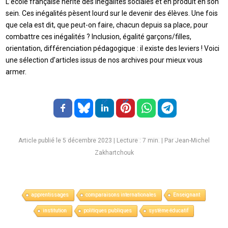
L’école française hérite des inégalités sociales et en produit en son
sein. Ces inégalités pèsent lourd sur le devenir des élèves. Une fois
que cela est dit, que peut-on faire, chacun depuis sa place, pour
combattre ces inégalités ? Inclusion, égalité garçons/filles,
orientation, différenciation pédagogique : il existe des leviers ! Voici
une sélection d’articles issus de nos archives pour mieux vous
armer.
Article publié le 5 décembre 2023
|
Lecture :
7
min. | Par Jean-Michel
Zakhartchouk
apprentissages
comparaisons internationales
Enseignant
institution
politiques publiques
système éducatif