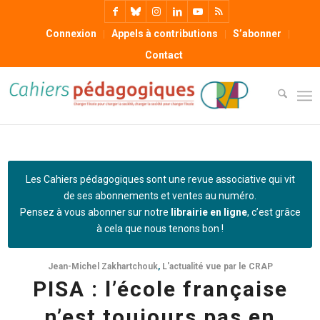
Connexion
Appels à contributions
S’abonner
Contact
Les Cahiers pédagogiques sont une revue associative qui vit
de ses abonnements et ventes au numéro.
Pensez à vous abonner sur notre
librairie en ligne
, c’est grâce
à cela que nous tenons bon !
Jean-Michel Zakhartchouk
,
L'actualité vue par le CRAP
PISA : l’école française
n’est toujours pas en