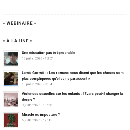
▪ WEBINAIRE ▪
▪ À LA UNE ▪
Une éducation pas irréprochable
16 juillet 2026 - 15h21
Lamia Gormit : « Les romans nous disent que les choses sont
plus compliquées qu’elles ne paraissent »
10 juillet 2026 - 8h04
Violences sexuelles sur les enfants : l’Evars peut-il changer la
donne ?
9 juillet 2026 - 13h28
Miracle ou imposture ?
6 juillet 2026 - 12h15