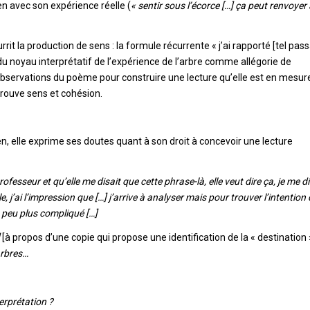
n avec son expérience réelle (
« sentir sous l’écorce […] ça peut renvoyer
rrit la production de sens : la formule récurrente « j’ai rapporté [tel pas
r du noyau interprétatif de l’expérience de l’arbre comme allégorie de
 observations du poème pour construire une lecture qu’elle est en mesur
trouve sens et cohésion.
ien, elle exprime ses doutes quant à son droit à concevoir une lecture
esseur et qu’elle me disait que cette phrase-là, elle veut dire ça, je me d
e, j’ai l’impression que […] j’arrive à analyser mais pour trouver l’intention
un peu plus compliqué […]
]
[à propos d’une copie qui propose une identification de la « destination 
 arbres…
erprétation ?