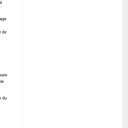
 à
sage
e de
isais
 de
» du