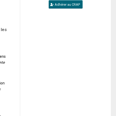
Adhérer au CRAP
 les
éens
nte
tion
e