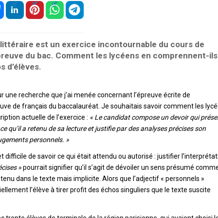
ittéraire est un exercice incontournable du cours de
épreuve du bac. Comment les lycéens en comprennent-ils
s d’élèves.
sur une recherche que j’ai menée concernant l’épreuve écrite de
uve de français du baccalauréat. Je souhaitais savoir comment les lyc
ption actuelle de l’exercice :
« Le candidat compose un devoir qui prése
e qu’il a retenu de sa lecture et justifie par des analyses précises son
 jugements personnels. »
 difficile de savoir ce qui était attendu ou autorisé : justifier l’interpréta
écises »
pourrait signifier qu’il s’agit de dévoiler un sens présumé comm
enu dans le texte mais implicite. Alors que l’adjectif « personnels »
llement l’élève à tirer profit des échos singuliers que le texte suscite