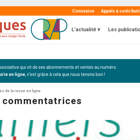
Connexion
Appels à contribut
L’actualité
Les publicati
sociative qui vit de ses abonnements et ventes au numéro.
airie en ligne
, c’est grâce à cela que nous tenons bon !
les de la revue en ligne
e commentatrices