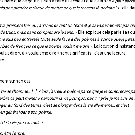
sidère que ce gout n’a rien à faire à l’école et que c’est son «
petit secre
vais pas prendre le risque de mettre ce que je ressens là-dedans !
» : elle do
t la première fois où j’arrivais devant un texte et je savais vraiment pas qu
ein de trucs, mais sans comprendre le sens.
» Elle explique cela par le fait qu
me suis pas entrainée toute seule face à des poèmes à voir ce que je pens
u bac de français ce que le poème voulait me dire
». La locution d’insistan
t dire », à « voulait me dire » sont significatifs : c’est une lecture
re.
ment sur son cas.
a vie de l’homme… […]. Alors j’ai relu le poème parce que je le comprenais p
l’arbre ça peut mener à parcourir la vie pourquoi pas ? Après je me suis dit 
longer au fond des terres, c’est se plonger dans la vie elle-même… et c’est
ie en général dans son poème.
 de la vie par exemple ?
n, être l’arbre.