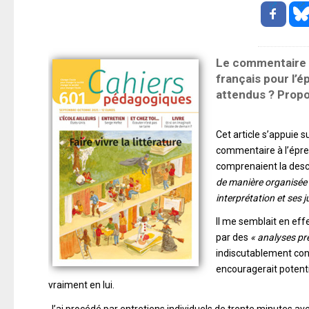
Le commentaire l
français pour l’
attendus ? Propo
Cet article s’appuie 
commentaire à l’épre
comprenaient la descri
de manière organisée c
interprétation et ses
Il me semblait en effet
par des
« analyses pr
indiscutablement cont
encouragerait potentie
vraiment en lui.