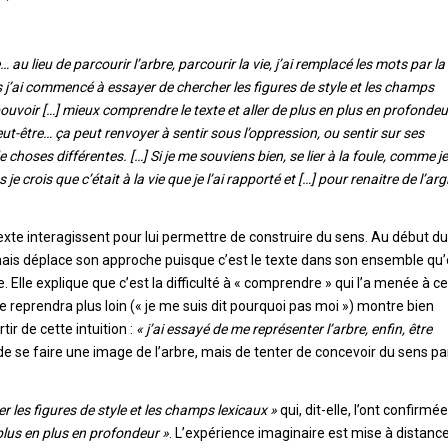
 au lieu de parcourir l’arbre, parcourir la vie, j’ai remplacé les mots par la 
ès j’ai commencé à essayer de chercher les figures de style et les champs
pouvoir […] mieux comprendre le texte et aller de plus en plus en profonde
eut-être… ça peut renvoyer à sentir sous l’oppression, ou sentir sur ses
 choses différentes. […] Si je me souviens bien, se lier à la foule, comme je
e crois que c’était à la vie que je l’ai rapporté et […] pour renaitre de l’argi
exte interagissent pour lui permettre de construire du sens. Au début du
on mais déplace son approche puisque c’est le texte dans son ensemble qu’
Elle explique que c’est la difficulté à « comprendre » qui l’a menée à ce
lle reprendra plus loin (« je me suis dit pourquoi pas moi ») montre bien
tir de cette intuition :
« j’ai essayé de me représenter l’arbre, enfin, être
 de se faire une image de l’arbre, mais de tenter de concevoir du sens pa
les figures de style et les champs lexicaux »
qui, dit-elle, l’ont confirmée
 plus en plus en profondeur »
. L’expérience imaginaire est mise à distanc