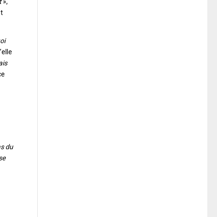
t
»,
it
oi
’elle
ais
ce
as du
se