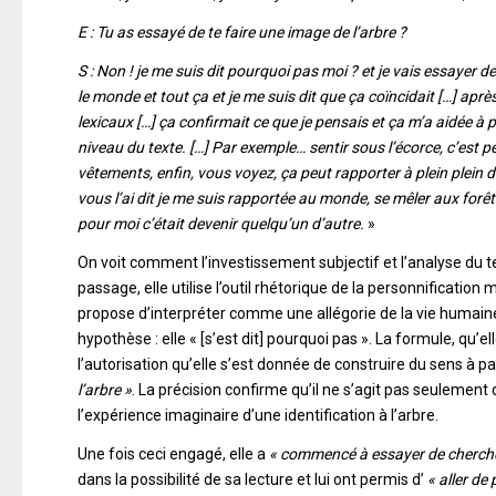
E : Tu as essayé de te faire une image de l’arbre ?
S : Non ! je me suis dit pourquoi pas moi ? et je vais essayer de…
le monde et tout ça et je me suis dit que ça coïncidait […] apr
lexicaux […] ça confirmait ce que je pensais et ça m’a aidée à 
niveau du texte. […] Par exemple… sentir sous l’écorce, c’est p
vêtements, enfin, vous voyez, ça peut rapporter à plein plein de
vous l’ai dit je me suis rapportée au monde, se mêler aux forêts j
pour moi c’était devenir quelqu’un d’autre.
»
On voit comment l’investissement subjectif et l’analyse du t
passage, elle utilise l’outil rhétorique de la personnificati
propose d’interpréter comme une allégorie de la vie humaine. 
hypothèse : elle « [s’est dit] pourquoi pas ». La formule, qu’e
l’autorisation qu’elle s’est donnée de construire du sens à par
l’arbre »
. La précision confirme qu’il ne s’agit pas seulement
l’expérience imaginaire d’une identification à l’arbre.
Une fois ceci engagé, elle a
« commencé à essayer de chercher 
dans la possibilité de sa lecture et lui ont permis d’
« aller de