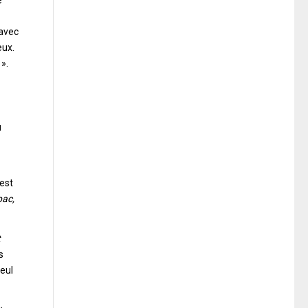
e
 avec
eux.
».
u
 est
bac,
t
s
seul