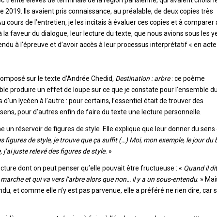
 trente élèves de terminale de la région parisienne, qui avaient choisi l
2019. Ils avaient pris connaissance, au préalable, de deux copies très
cours de l’entretien, je les incitais à évaluer ces copies et à comparer
 la faveur du dialogue, leur lecture du texte, que nous avions sous les y
endu à l’épreuve et d’avoir accès à leur processus interprétatif « en acte 
 composé sur le texte d’Andrée Chedid,
Destination : arbre
: ce poème
ble produire un effet de loupe sur ce que je constate pour l’ensemble d
d’un lycéen à l’autre : pour certains, l’essentiel était de trouver des
sens, pour d’autres enfin de faire du texte une lecture personnelle.
un réservoir de figures de style. Elle explique que leur donner du sens
es figures de style, je trouve que ça suffit (…) Moi, mon exemple, le jour du 
j’ai juste relevé des figures de style.
»
ecture dont on peut penser qu’elle pouvait être fructueuse : «
Quand il di
 marche et qui va vers l’arbre alors que non… il y a un sous-entendu
. » Mai
du, et comme elle n’y est pas parvenue, elle a préféré ne rien dire, car 