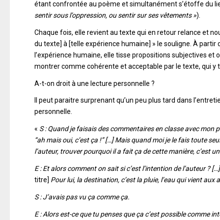
étant confrontée au poème et simultanément s’étoffe du lie
sentir sous l’oppression, ou sentir sur ses vêtements »
).
Chaque fois, elle revient au texte qui en retour relance et nou
du texte] à [telle expérience humaine] » le souligne. À parti
l’expérience humaine, elle tisse propositions subjectives et
montrer comme cohérente et acceptable par le texte, qui y 
A-t-on droit à une lecture personnelle ?
Il peut paraitre surprenant qu’un peu plus tard dans l’entret
personnelle.
«
S : Quand je faisais des commentaires en classe avec mon prof
“ah mais oui, c’est ça !” […] Mais quand moi je le fais toute seul
l’auteur, trouver pourquoi il a fait ça de cette manière, c’est 
E : Et alors comment on sait si c’est l’intention de l’auteur ? […
titre]
Pour lui, la destination, c’est la pluie, l’eau qui vient aux
S : J’avais pas vu ça comme ça.
E : Alors est-ce que tu penses que ça c’est possible comme int