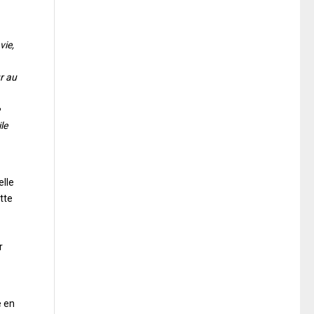
vie,
ur au
le
elle
tte
r
e en