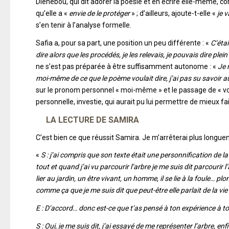
Diénébou, qui dit adorer la poésie et en écrire elle-même, con
qu’elle a «
envie de le protéger
» ; d’ailleurs, ajoute-t-elle «
je 
s’en tenir à l’analyse formelle.
Safia a, pour sa part, une position un peu différente : «
C’étai
dire alors que les procédés, je les relevais, je pouvais dire pl
ne s’est pas préparée à être suffisamment autonome : «
Je 
moi-même de ce que le poème voulait dire, j’ai pas su savoir a
sur le pronom personnel « moi-même » et le passage de « voulai
personnelle, investie, qui aurait pu lui permettre de mieux fai
LA LECTURE DE SAMIRA
C’est bien ce que réussit Samira. Je m’arrêterai plus longue
«
S : j’ai compris que son texte était une personnification de l
tout et quand j’ai vu parcourir l’arbre je me suis dit parcourir 
lier au jardin, un être vivant, un homme, il se lie à la foule… p
comme ça que je me suis dit que peut-être elle parlait de la v
E : D’accord… donc est-ce que t’as pensé à ton expérience à toi
S : Oui, je me suis dit, j’ai essayé de me représenter l’arbre, enfi