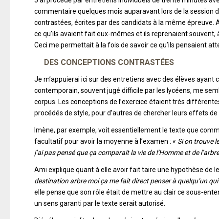
J’ai procédé par entretiens individuels de trente minutes avec
commentaire quelques mois auparavant lors de la session de 
contrastées, écrites par des candidats à la même épreuve. Au 
ce qu’ils avaient fait eux-mêmes et ils reprenaient souvent, à
Ceci me permettait à la fois de savoir ce qu’ils pensaient att
DES CONCEPTIONS CONTRASTÉES
Je m’appuierai ici sur des entretiens avec des élèves ayant
contemporain, souvent jugé difficile par les lycéens, me sem
corpus. Les conceptions de l’exercice étaient très différentes 
procédés de style, pour d’autres de chercher leurs effets de 
Imène, par exemple, voit essentiellement le texte que comme 
facultatif pour avoir la moyenne à l’examen : «
Si on trouve l
j’ai pas pensé que ça comparait la vie de l’Homme et de l’arbre, 
Ami explique quant à elle avoir fait taire une hypothèse de l
destination arbre moi ça me fait direct penser à quelqu’un qui
elle pense que son rôle était de mettre au clair ce sous-enten
un sens garanti par le texte serait autorisé.