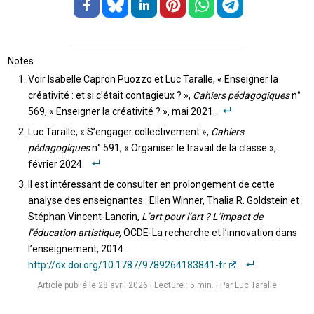
Notes
Voir Isabelle Capron Puozzo et Luc Taralle, « Enseigner la
créativité : et si c’était contagieux ? »,
Cahiers pédagogiques
n°
569, « Enseigner la créativité ? », mai 2021.
Luc Taralle, « S’engager collectivement »,
Cahiers
pédagogiques
n° 591, « Organiser le travail de la classe »,
février 2024.
Il est intéressant de consulter en prolongement de cette
analyse des enseignantes : Ellen Winner, Thalia R. Goldstein et
Stéphan Vincent-Lancrin,
L’art pour l’art ? L’impact de
l’éducation artistique,
OCDE-La recherche et l’innovation dans
l’enseignement, 2014 :
http://dx.doi.org/10.1787/9789264183841-fr
.
Article publié le 28 avril 2026
|
Lecture :
5
min. | Par Luc Taralle