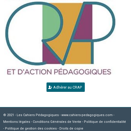
Adhérer au CRAP
© 2021 - Les Cahiers Pédagogiques - www.cahiers-pedagogiques.com -
Mentions légales
-
Conditions Générales de Vente
-
Politique de confidentialité
-
Politique de gestion des cookies
-
Droits de copie