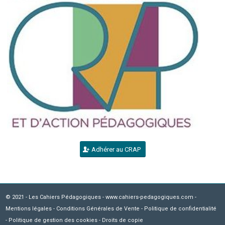
Adhérer au CRAP
© 2021 - Les Cahiers Pédagogiques - www.cahiers-pedagogiques.com -
Mentions légales
-
Conditions Générales de Vente
-
Politique de confidentialité
-
Politique de gestion des cookies
-
Droits de copie