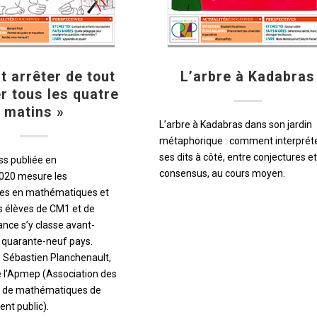
ut arrêter de tout
L’arbre à Kadabras
r tous les quatre
matins »
L’arbre à Kadabras dans son jardin
métaphorique : comment interprét
ses dits à côté, entre conjectures et
ss publiée en
consensus, au cours moyen.
020 mesure les
es en mathématiques et
s élèves de CM1 et de
ance s’y classe avant-
r quarante-neuf pays.
e Sébastien Planchenault,
e l’Apmep (Association des
s de mathématiques de
nt public).