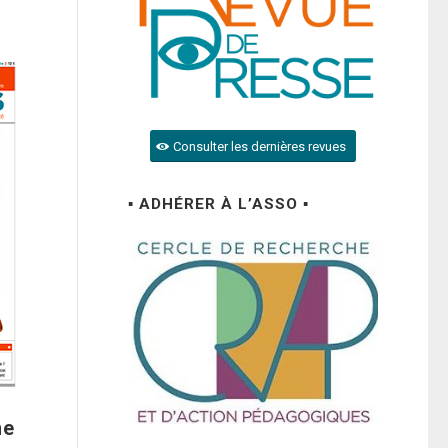
Consulter les dernières revues
▪ ADHÉRER À L’ASSO ▪
ne