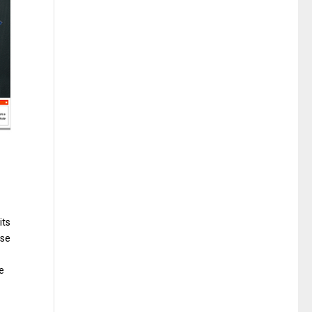
its
 se
e