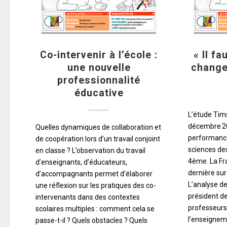
Co-intervenir à l’école :
« Il fa
une nouvelle
change
professionnalité
éducative
L’étude Tim
décembre 2
Quelles dynamiques de collaboration et
performanc
de coopération lors d’un travail conjoint
sciences de
en classe ? L’observation du travail
4ème. La Fr
d’enseignants, d’éducateurs,
dernière su
d’accompagnants permet d’élaborer
L’analyse d
une réflexion sur les pratiques des co-
président d
intervenants dans des contextes
professeur
scolaires multiples : comment cela se
l’enseigneme
passe-t-il ? Quels obstacles ? Quels