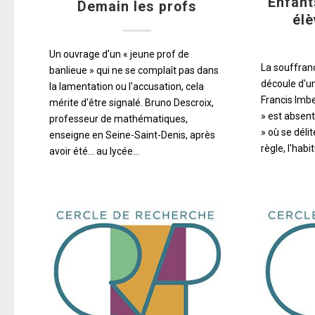
Enfant
Demain les profs
él
Un ouvrage d'un « jeune prof de
La souffran
banlieue » qui ne se complaît pas dans
découle d'un
la lamentation ou l'accusation, cela
Francis Imbe
mérite d'être signalé. Bruno Descroix,
» est absen
professeur de mathématiques,
» où se déli
enseigne en Seine-Saint-Denis, après
règle, l'hab
avoir été... au lycée…