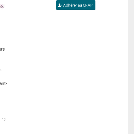
Adhérer au CRAP
urs
n
ant-
r 13