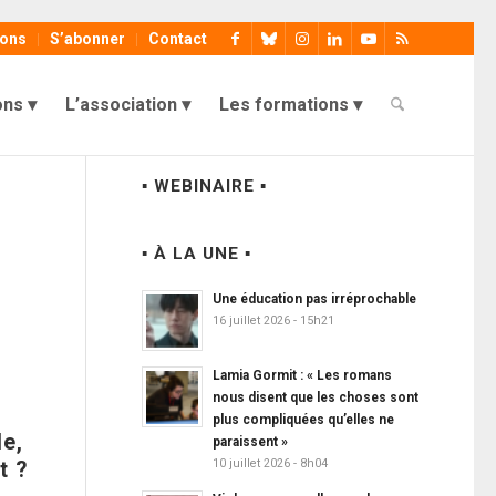
ions
S’abonner
Contact
ons
L’association
Les formations
▪ WEBINAIRE ▪
▪ À LA UNE ▪
Une éducation pas irréprochable
16 juillet 2026 - 15h21
Lamia Gormit : « Les romans
nous disent que les choses sont
plus compliquées qu’elles ne
le,
paraissent »
10 juillet 2026 - 8h04
t ?