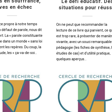
s en souffrance,
Le défi éducatif. De
èves en échec
situations pour réuss
ce propre à notre temps
On ne peut que recommander la
 défaut de parole, nous dit
lecture de ce livre qui parvient, ce q
rt. La « parole constituante
est trop rare, à présenter de maniè
te dans un monde « sans loi
vivante, avec un souci remarquable
tent les repères. Du coup, la
pédagogie (les fiches de synthèse, 
itude, les « ça-va-de-soi…
études de cas) et d'utilité pratique,
quelques aperçus…