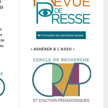
s
ir
ui
re
Consulter les dernières revues
 de
les
▪ ADHÉRER À L’ASSO ▪