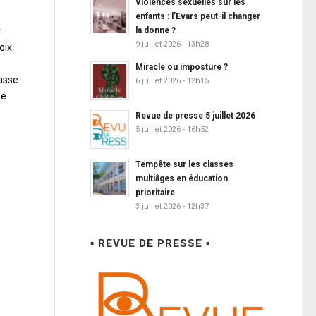
Violences sexuelles sur les
enfants : l’Evars peut-il changer
r
la donne ?
9 juillet 2026 - 13h28
oix
Miracle ou imposture ?
asse
6 juillet 2026 - 12h15
ne
Revue de presse 5 juillet 2026
5 juillet 2026 - 16h52
Tempête sur les classes
multiâges en éducation
prioritaire
3 juillet 2026 - 12h37
▪ REVUE DE PRESSE ▪