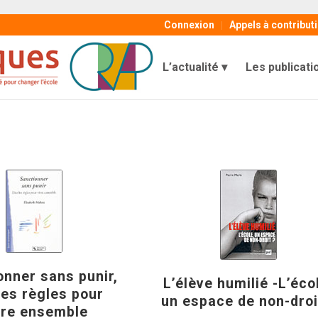
Connexion
Appels à contribut
L’actualité
Les publicati
onner sans punir,
L’élève humilié -L’éco
les règles pour
un espace de non-droi
vre ensemble