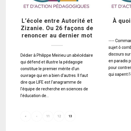
L’école entre Autorité et
À quoi
Zizanie. Ou 26 façons de
renoncer au dernier mot
---- Comman
sujet ô com
discours sur
Dédier à Philippe Meirieu un abécédaire
en paradis p
qui défend et illustre la pédagogie
pour contre
constitue le premier mérite d'un
qui sapent l
ouvrage qui en a bien d'autres. Il faut
dire que LIFE est l'anagramme de
l'équipe de recherche en sciences de
l'éducation de…
«
‹
11
12
13