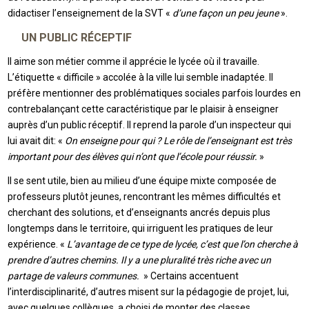
didactiser l’enseignement de la SVT «
d’une façon un peu jeune
».
UN PUBLIC RÉCEPTIF
Il aime son métier comme il apprécie le lycée où il travaille.
L’étiquette « difficile » accolée à la ville lui semble inadaptée. Il
préfère mentionner des problématiques sociales parfois lourdes en
contrebalançant cette caractéristique par le plaisir à enseigner
auprès d’un public réceptif. Il reprend la parole d’un inspecteur qui
lui avait dit: «
On enseigne pour qui ? Le rôle de l’enseignant est très
important pour des élèves qui n’ont que l’école pour réussir.
»
Il se sent utile, bien au milieu d’une équipe mixte composée de
professeurs plutôt jeunes, rencontrant les mêmes difficultés et
cherchant des solutions, et d’enseignants ancrés depuis plus
longtemps dans le territoire, qui irriguent les pratiques de leur
expérience. «
L’avantage de ce type de lycée, c’est que l’on cherche à
prendre d’autres chemins. Il y a une pluralité très riche avec un
partage de valeurs communes.
» Certains accentuent
l’interdisciplinarité, d’autres misent sur la pédagogie de projet, lui,
avec quelques collègues, a choisi de monter des classes