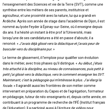
l’enseignement des Sciences et vie de la Terre (SVT), comme une
synthèse entre les métiers de ses parents, institutrice et
agriculteur, et une proximité avec la nature, lui qui a grandi en
Ardèche. Après son année de stage dans l’académie de Dijon, il est
nommé au lycée Feyder à Épinay-sur-Seine, où il enseigne depuis
dix ans. Il a hésité un instant à être prof à l’Université, mais
lorsqu’une de ses candidatures a été en passe d’aboutir, il a
renoncé. «
J’avais déjà glissé vers la didactique et j’avais peur de
basculer vers du disciplinaire pur.
»
Le terme de glissement, il l’emploie pour qualifier son évolution
dans le métier, avec trois phases qu’il distingue. «
Au début, j’étais
très attaché à la discipline, au niveau de connaissances, puis petit à
petit j’ai glissé vers la didactique, vers le comment enseigner les SVT.
Maintenant, c’est la pédagogie qui m’intéresse le plus. J’ai élargi la
focale.
» Il agrandit aussi les frontières de son métier comme
intervenant en préparation du Capes et de l’agrégation, formateur
en pédagogie, tuteur de néo-enseignants et, depuis cette année, en
contribuant à un programme de recherche de l’IFÉ (Institut français
de l’éducation). Il a participé aussi à l’écriture de vidéos pour