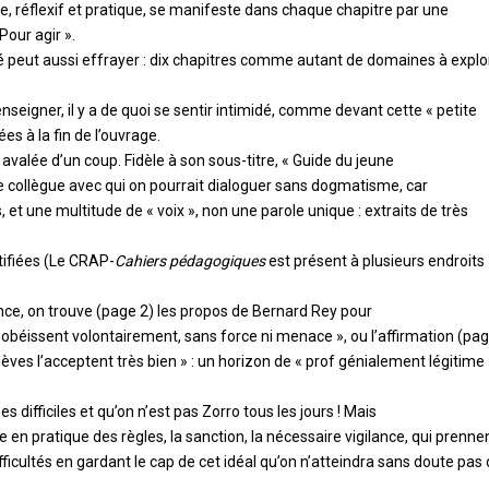
e, réflexif et pratique, se manifeste dans chaque chapitre par une
Pour agir ».
té peut aussi effrayer : dix chapitres comme autant de domaines à explo
’enseigner, il y a de quoi se sentir intimidé, comme devant cette « petite
es à la fin de l’ouvrage.
valée d’un coup. Fidèle à son sous-titre, « Guide du jeune
e collègue avec qui on pourrait dialoguer sans dogmatisme, car
s, et une multitude de « voix », non une parole unique : extraits de très
tifiées (Le CRAP-
Cahiers pédagogiques
est présent à plusieurs endroits
rance, on trouve (page 2) les propos de Bernard Rey pour
ous obéissent volontairement, sans force ni menace », ou l’affirmation (pa
élèves l’acceptent très bien » : un horizon de « prof génialement légitime
difficiles et qu’on n’est pas Zorro tous les jours ! Mais
en pratique des règles, la sanction, la nécessaire vigilance, qui prenne
ifficultés en gardant le cap de cet idéal qu’on n’atteindra sans doute pas 