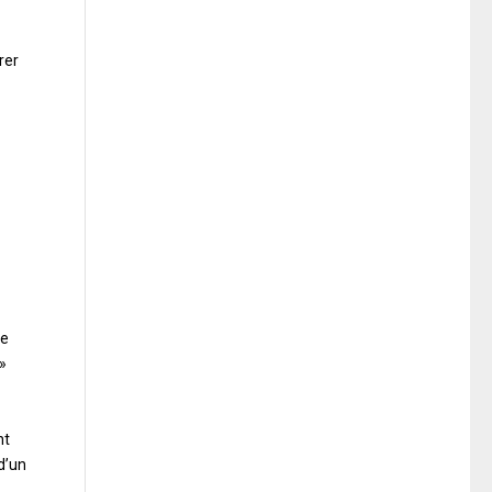
rer
ge
 »
nt
d’un