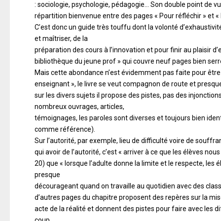
: sociologie, psychologie, pédagogie… Son double point de vu
répartition bienvenue entre des pages « Pour réfléchir » et « 
C’est donc un guide très touffu dont la volonté d’exhaustivi
et maîtriser, de la
préparation des cours à l’innovation et pour finir au plaisir d
bibliothèque du jeune prof » qui couvre neuf pages bien serré
Mais cette abondance n’est évidemment pas faite pour être a
enseignant », le livre se veut compagnon de route et presqu
sur les divers sujets il propose des pistes, pas des injonction
nombreux ouvrages, articles,
témoignages, les paroles sont diverses et toujours bien iden
comme référence).
Sur l’autorité, par exemple, lieu de difficulté voire de souff
qui avoir de l’autorité, c’est « arriver à ce que les élèves n
20) que « lorsque l’adulte donne la limite et le respecte, les 
presque
décourageant quand on travaille au quotidien avec des classes 
d’autres pages du chapitre proposent des repères sur la mise 
acte de la réalité et donnent des pistes pour faire avec les d
coup.