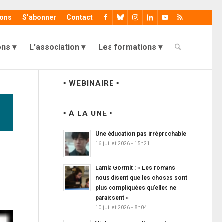
ions
S’abonner
Contact
ons
L’association
Les formations
▪ WEBINAIRE ▪
▪ À LA UNE ▪
Une éducation pas irréprochable
16 juillet 2026 - 15h21
Lamia Gormit : « Les romans
nous disent que les choses sont
plus compliquées qu’elles ne
paraissent »
10 juillet 2026 - 8h04