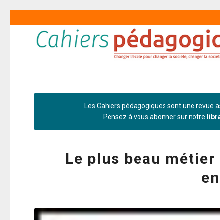
Les Cahiers pédagogiques sont une revue as
Pensez à vous abonner sur notre
libr
Le plus beau métier
en