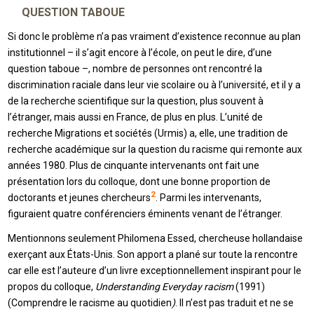
QUESTION TABOUE
Si donc le problème n’a pas vraiment d’existence reconnue au plan
institutionnel – il s’agit encore à l’école, on peut le dire, d’une
question taboue –, nombre de personnes ont rencontré la
discrimination raciale dans leur vie scolaire ou à l’université, et il y a
de la recherche scientifique sur la question, plus souvent à
l’étranger, mais aussi en France, de plus en plus. L’unité de
recherche Migrations et sociétés (Urmis) a, elle, une tradition de
recherche académique sur la question du racisme qui remonte aux
années 1980. Plus de cinquante intervenants ont fait une
présentation lors du colloque, dont une bonne proportion de
2
doctorants et jeunes chercheurs
. Parmi les intervenants,
figuraient quatre conférenciers éminents venant de l’étranger.
Mentionnons seulement Philomena Essed, chercheuse hollandaise
exerçant aux États-Unis. Son apport a plané sur toute la rencontre
car elle est l’auteure d’un livre exceptionnellement inspirant pour le
propos du colloque,
Understanding Everyday racism
(1991)
(Comprendre le racisme au quotidien
)
. Il n’est pas traduit et ne se