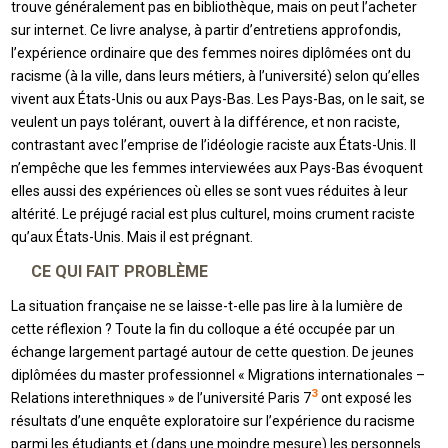
trouve généralement pas en bibliothèque, mais on peut l’acheter
sur internet. Ce livre analyse, à partir d’entretiens approfondis,
l’expérience ordinaire que des femmes noires diplômées ont du
racisme (à la ville, dans leurs métiers, à l’université) selon qu’elles
vivent aux États-Unis ou aux Pays-Bas. Les Pays-Bas, on le sait, se
veulent un pays tolérant, ouvert à la différence, et non raciste,
contrastant avec l’emprise de l’idéologie raciste aux États-Unis. Il
n’empêche que les femmes interviewées aux Pays-Bas évoquent
elles aussi des expériences où elles se sont vues réduites à leur
altérité. Le préjugé racial est plus culturel, moins crument raciste
qu’aux États-Unis. Mais il est prégnant.
CE QUI FAIT PROBLÈME
La situation française ne se laisse-t-elle pas lire à la lumière de
cette réflexion ? Toute la fin du colloque a été occupée par un
échange largement partagé autour de cette question. De jeunes
diplômées du master professionnel « Migrations internationales –
3
Relations interethniques » de l’université Paris 7
ont exposé les
résultats d’une enquête exploratoire sur l’expérience du racisme
parmi les étudiants et (dans une moindre mesure) les personnels