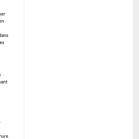
ser
(en
 dans
ues
e
sant
-
rmure