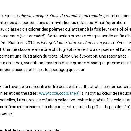
sciences,
« objecte quelque chose du monde et au monde »
, et tel est bien
rintemps des poètes dans son invitation aux classes. Ainsi, l’opération
x classes d’explorer des poèmes qui attisent à la fois leur sensibilité 
o-syrienne (voir encadré). Cette action propose chaque année en fin d’h
éno Bianu en 2014,
« Jour qui donne toute sa chance au jour »
d’Yvon Le
t. Chaque classe réalise une photographie en écho à ce poème et l’adr
rcément une illustration du texte, plutôt une évocation, une résonance.
rveur en ligne), constituant ensemble une grande mosaïque-poème qui s
 années passées et les pistes pédagogiques sur
CCE qui favorise la rencontre entre des écritures théâtrales contemporain
nies et des théâtres ;
www.occe.coop/thea
]] s’inscrit au cœur de l’éduc
ielles, littéraires, de création collective. Inviter la poésie à l’école et a
e infiniment précieux, où chacun d’entre eux, à la grâce du pas de côté
e poème.
entral de la coopération à l’école