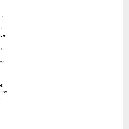
 le
et
iver
esse
era
es,
ation
u