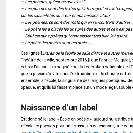
— Les poèmes, qu’est-ce que c’est ?
— Les poèmes sont des textes qui interrogent et s’interrogent,
sur les casse-têtes du cœur et nos besoins vitaux.
— Les poèmes, ce sont des mots qui en rencontrent d’autres, 
— Le poète les a placés les uns près des autres et ce n’est pas
— Sauf certains poètes qui connaissent très bien le hasard.
— Le poète, les poètes sont tes amis. »
Ces lignes[[
Extrait de la feuille de salle d’Alice et autres mervei
Théâtre de la Ville, septembre 2016.]] que Fabrice Melquiot,
écho à l’action co-imaginée par la fédération nationale de l’O
que la poésie s’invite dans l’extraordinaire de chaque enfant
ensemble, à l’école, la singularité des langues poétiques, i
opaque, et qu’ils lui fassent place sur un mode léger, souple 
Naissance d’un label
Est donc né le label « École en poésie », aujourd’hui attribué à
« École en poésie » pour une classe, un enseignant, une éq
sur
http://www2.occe.coop/contenu/developpement-de-la-p