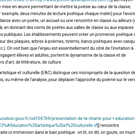
 de mise en œuvre permettant de mettre la poésie au cœur de la classe,
r exemple, deux minutes de lecture poétique chaque matin) pour favori
dance avec un poète, un accueil ou une rencontre en classe ou ailleurs 
elà, en donnant des noms de poètes aux salles de classe ou aux espaces
ures publiques. Les établissements peuvent créer un promenoir poétique
 sur des plaques, arbres à poèmes, totems, bancs poétiques avec casq
). On voit bien que l’enjeu est essentiellement du côté de l’invitation à
ngagent élèves et adultes, portent le dynamisme de la classe et de
d’art, de littérature, de culture.
rtistique et culturelle (EAC) distingue ces microprojets de la question d
ais, ou même de l’analyse, pour déplacer l’approche du poème sur le ver
ucation.gouv.fr/cid104769/presentation-de-la-charte-pour-l-education
%C3%A9ducation%20artistique%20et%20culturelle
]] rencontre
te ici immersion dans le bain poétique : on lit, on dit, on goute, on mu