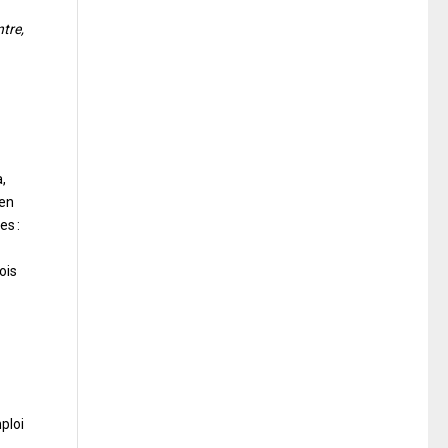
tre,
,
 en
es :
ois
ploi