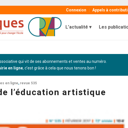
Connexion
Appels à contribut
L’actualité
Les publicati
sociative qui vit de ses abonnements et ventes au numéro.
airie en ligne
, c’est grâce à cela que nous tenons bon !
les en ligne
,
revue 535
de l’éducation artistique