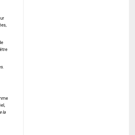
our
ées,
de
’être
es.
comme
el,
e la