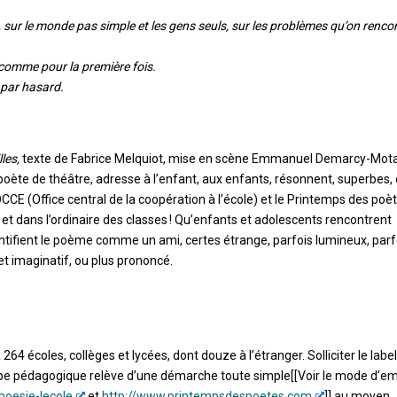
 sur le monde pas simple et les gens seuls, sur les problèmes qu’on rencon
comme pour la première fois.
 par hasard.
lles,
texte de Fabrice Melquiot, mise en scène Emmanuel Demarcy-Mota
 poète de théâtre, adresse à l’enfant, aux enfants, résonnent, superbes,
CCE (Office central de la coopération à l’école) et le Printemps des poèt
 et dans l’ordinaire des classes ! Qu’enfants et adolescents rencontrent
dentifient le poème comme un ami, certes étrange, parfois lumineux, parf
et imaginatif, ou plus prononcé.
 264 écoles, collèges et lycées, dont douze à l’étranger. Solliciter le label
uipe pédagogique relève d’une démarche toute simple[[Voir le mode d’em
oesie-lecole
et
http://www.printempsdespoetes.com
]] au moyen