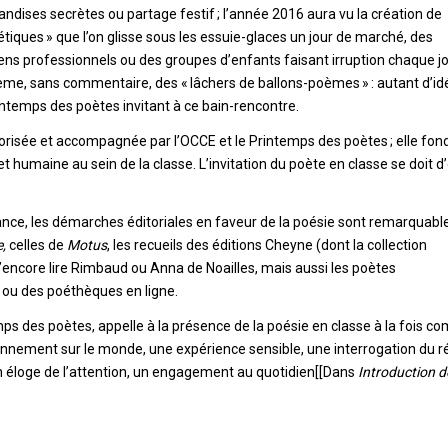
andises secrètes ou partage festif ; l’année 2016 aura vu la création de
iques » que l’on glisse sous les essuie-glaces un jour de marché, des
ns professionnels ou des groupes d’enfants faisant irruption chaque j
ème, sans commentaire, des « lâchers de ballons-poèmes » : autant d’id
rintemps des poètes invitant à ce bain-rencontre.
vorisée et accompagnée par l’OCCE et le Printemps des poètes ; elle fon
et humaine au sein de la classe. L’invitation du poète en classe se doit d
nfance, les démarches éditoriales en faveur de la poésie sont remarquabl
,
celles de
Motus
, les recueils des éditions Cheyne (dont la collection
d’encore lire Rimbaud ou Anna de Noailles, mais aussi les poètes
s ou des poéthèques en ligne.
mps des poètes, appelle à la présence de la poésie en classe à la fois 
onnement sur le monde, une expérience sensible, une interrogation du ré
n éloge de l’attention, un engagement au quotidien[[Dans
Introduction d