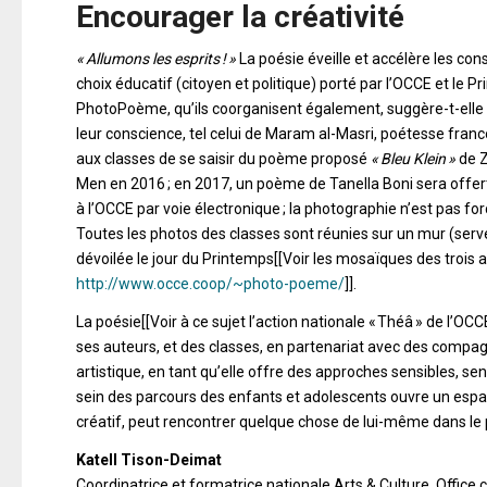
Encourager la créativité
« Allumons les esprits ! »
La poésie éveille et accélère les con
choix éducatif (citoyen et politique) porté par l’OCCE et le P
PhotoPoème, qu’ils coorganisent également, suggère-t-elle au
leur conscience, tel celui de Maram al-Masri, poétesse franc
aux classes de se saisir du poème proposé
« Bleu Klein »
de Z
Men en 2016 ; en 2017, un poème de Tanella Boni sera offer
à l’OCCE par voie électronique ; la photographie n’est pas fo
Toutes les photos des classes sont réunies sur un mur (se
dévoilée le jour du Printemps[[Voir les mosaïques des trois
http://www.occe.coop/~photo-poeme/
]].
La poésie[[Voir à ce sujet l’action nationale « Théâ » de l’O
ses auteurs, et des classes, en partenariat avec des compag
artistique, en tant qu’elle offre des approches sensibles, sensor
sein des parcours des enfants et adolescents ouvre un espac
créatif, peut rencontrer quelque chose de lui-même dans l
Katell Tison-Deimat
Coordinatrice et formatrice nationale Arts & Culture, Office c