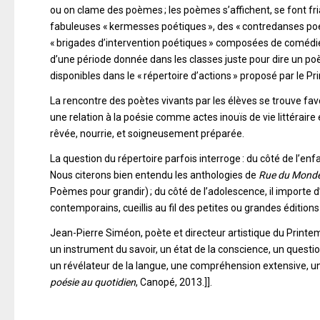
ou on clame des poèmes ; les poèmes s’affichent, se font fri
fabuleuses « kermesses poétiques », des « contredanses poét
« brigades d’intervention poétiques » composées de comédie
d’une période donnée dans les classes juste pour dire un po
disponibles dans le « répertoire d’actions » proposé par le P
La rencontre des poètes vivants par les élèves se trouve fa
une relation à la poésie comme actes inouïs de vie littéraire 
rêvée, nourrie, et soigneusement préparée.
La question du répertoire parfois interroge : du côté de l’e
Nous citerons bien entendu les anthologies de
Rue du Monde
Poèmes pour grandir) ; du côté de l’adolescence, il importe 
contemporains, cueillis au fil des petites ou grandes édition
Jean-Pierre Siméon, poète et directeur artistique du Printe
un instrument du savoir, un état de la conscience, un questi
un révélateur de la langue, une compréhension extensive, u
poésie au quotidien
, Canopé, 2013.]].