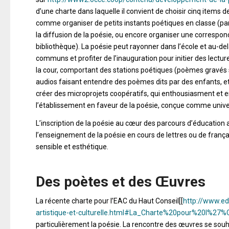
d’une charte dans laquelle il convient de choisir cinq items
comme organiser de petits instants poétiques en classe (pa
la diffusion de la poésie, ou encore organiser une correspon
bibliothèque). La poésie peut rayonner dans l’école et au-d
communs et profiter de l’inauguration pour initier des lect
la cour, comportant des stations poétiques (poèmes gravés
audios faisant entendre des poèmes dits par des enfants, etc.
créer des microprojets coopératifs, qui enthousiasment et e
l’établissement en faveur de la poésie, conçue comme univers 
L’inscription de la poésie au cœur des parcours d’éducation a
l’enseignement de la poésie en cours de lettres ou de franç
sensible et esthétique.
Des poètes et des Œuvres
La récente charte pour l’EAC du Haut Conseil[[
http://www.ed
artistique-et-culturelle.html#La_Charte%20pour%20l%27
particulièrement la poésie. La rencontre des œuvres se souhai