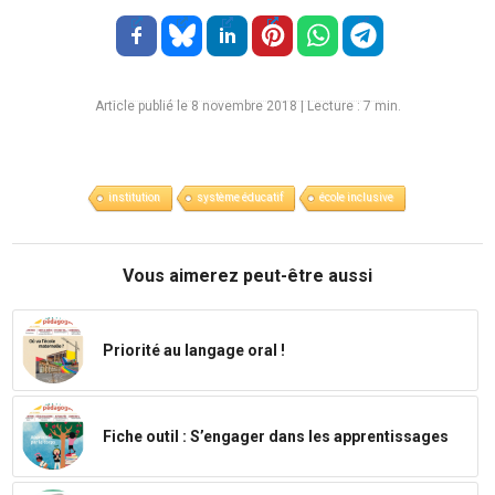
Article publié le 8 novembre 2018
|
Lecture :
7
min.
institution
système éducatif
école inclusive
Vous aimerez peut-être aussi
Priorité au langage oral !
Fiche outil : S’engager dans les apprentissages