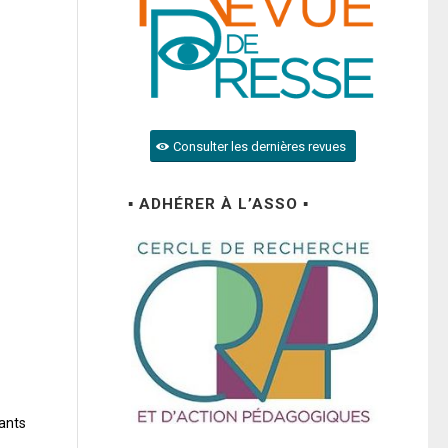
Consulter les dernières revues
▪ ADHÉRER À L’ASSO ▪
nants