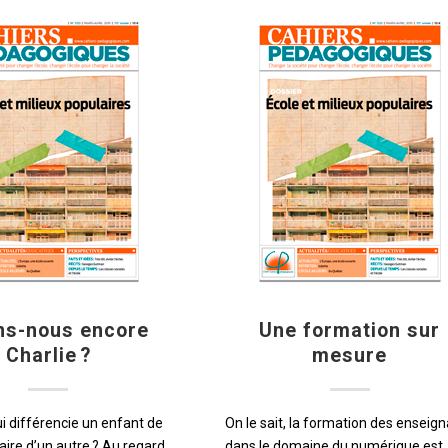
ns-nous encore
Une formation sur
Charlie ?
mesure
i différencie un enfant de
On le sait, la formation des enseig
aire d’un autre ? Au regard
dans le domaine du numérique est