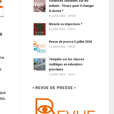
Violences sexuelles sur les
enfants : l’Evars peut-il changer
la donne ?
9 juillet 2026 - 13h28
Miracle ou imposture ?
6 juillet 2026 - 12h15
s
Revue de presse 5 juillet 2026
5 juillet 2026 - 16h52
 ne
Tempête sur les classes
multiâges en éducation
e
prioritaire
3 juillet 2026 - 12h37
▪ REVUE DE PRESSE ▪
 que
tés,