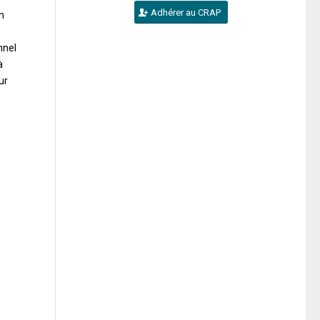
Adhérer au CRAP
n
nnel
à
ur