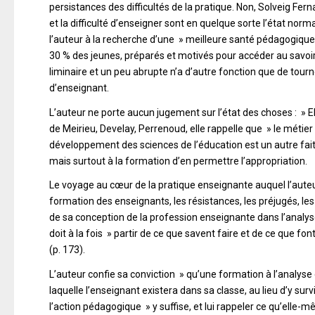
persistances des difficultés de la pratique. Non, Solveig Fe
et la difficulté d’enseigner sont en quelque sorte l’état no
l’auteur à la recherche d’une » meilleure santé pédagogique 
30 % des jeunes, préparés et motivés pour accéder au savoir, n
liminaire et un peu abrupte n’a d’autre fonction que de tourne
d’enseignant.
L’auteur ne porte aucun jugement sur l’état des choses : » Ell
de Meirieu, Develay, Perrenoud, elle rappelle que » le métier 
développement des sciences de l’éducation est un autre fait
mais surtout à la formation d’en permettre l’appropriation.
Le voyage au cœur de la pratique enseignante auquel l’auteur 
formation des enseignants, les résistances, les préjugés, les 
de sa conception de la profession enseignante dans l’analyse
doit à la fois » partir de ce que savent faire et de ce que fon
(p. 173).
L’auteur confie sa conviction » qu’une formation à l’analys
laquelle l’enseignant existera dans sa classe, au lieu d’y su
l’action pédagogique » y suffise, et lui rappeler ce qu’elle-m