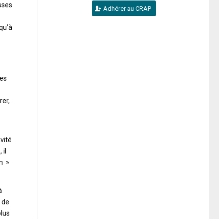
asses
Adhérer au CRAP
 qu’à
ses
rer,
vité
 il
on »
à
e de
plus