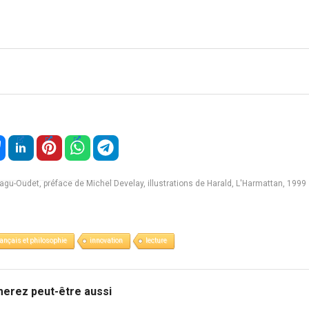
nagu-Oudet, préface de Michel Develay, illustrations de Harald, L'Harmattan, 1999
rançais et philosophie
innovation
lecture
merez peut-être aussi