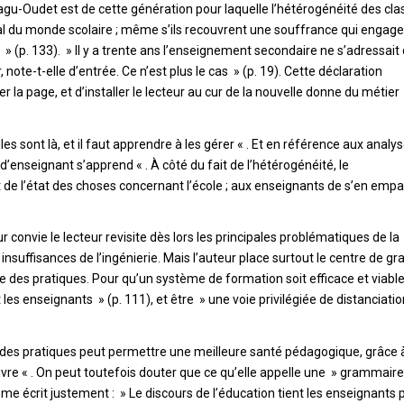
rnagu-Oudet est de cette génération pour laquelle l’hétérogénéité des cl
rmal du monde scolaire ; même s’ils recouvrent une souffrance qui engage
» (p. 133). » Il y a trente ans l’enseignement secondaire ne s’adressait
ote-t-elle d’entrée. Ce n’est plus le cas » (p. 19). Cette déclaration
r la page, et d’installer le lecteur au cur de la nouvelle donne du métier
es sont là, et il faut apprendre à les gérer « . Et en référence aux analy
d’enseignant s’apprend « . À côté du fait de l’hétérogénéité, le
 de l’état des choses concernant l’école ; aux enseignants de s’en empa
convie le lecteur revisite dès lors les principales problématiques de la
insuffisances de l’ingénierie. Mais l’auteur place surtout le centre de gra
 des pratiques. Pour qu’un système de formation soit efficace et viable,
t les enseignants » (p. 111), et être » une voie privilégiée de distanciati
e des pratiques peut permettre une meilleure santé pédagogique, grâce 
rvivre « . On peut toutefois douter que ce qu’elle appelle une » grammair
ême écrit justement : » Le discours de l’éducation tient les enseignants 