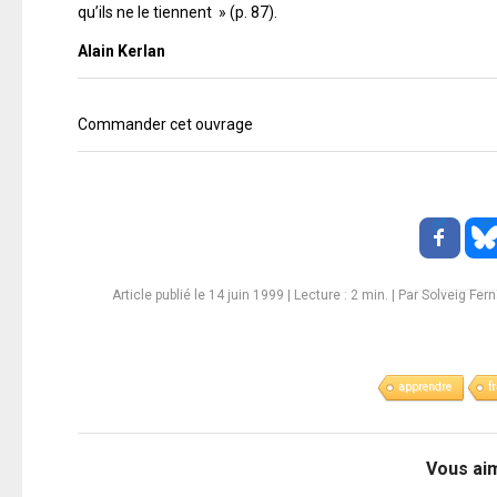
qu’ils ne le tiennent » (p. 87).
Alain Kerlan
Commander cet ouvrage
Article publié le 14 juin 1999
|
Lecture :
2
min. | Par Solveig Fer
apprendre
f
Vous ai