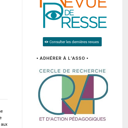
Consulter les dernières revues
▪ ADHÉRER À L’ASSO ▪
me
e
t aux