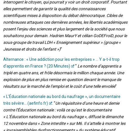
interrogent le citoyen, qui pourrait y voir un droit corporatif. Pourtant
elles permettent de garantir la qualité des connaissances
scientifiques mises à disposition du débat démocratique. Cibles de
nombreuses attaques ces dernières années, les libertés académiques
posent l’enjeu des sciences et plus largement de la société que nous
souhaitons pour demain. Hadrien MaurY et célian GoDEFroiD, pour le
sous-groupe de travail LDH « Enseignement supérieur » (groupe «
Jeunesse et droits de l’enfant »)
”
Alternance : « Une addiction pour les entreprises » … Y a-t-il trop
d’apprentis en France ? (20 Minutes)
“
Le nombre d’apprentis a
triplé en quatre ans, et frôle désormais le million chaque année. Une
explosion de plus en plus remise en question devant le manque de
résultats sur le marché de l’emploi et le coût d’une telle envolée
”
« L’Éducation nationale au bord du naufrage », un documentaire
très sévère… (aefinfo.fr)
. “
Un réquisitoire d’une heure et demie
contre l’Éducation nationale : voilà ce qu’est le documentaire
« L’Éducation nationale au bord du naufrage », diffusé le dimanche
12 novembre dans « Zone interdite » sur M6. Il s’attelle à montrer les
« invraisemblables dysfonctionnements » du système éducatif