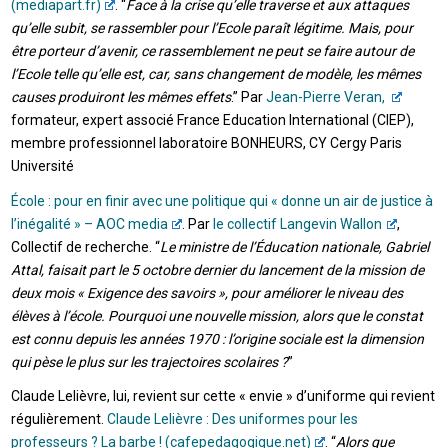
(mediapart.fr)
. “
Face à la crise qu’elle traverse et aux attaques
qu’elle subit, se rassembler pour l’Ecole paraît légitime. Mais, pour
être porteur d’avenir, ce rassemblement ne peut se faire autour de
l’Ecole telle qu’elle est, car, sans changement de modèle, les mêmes
causes produiront les mêmes effets
.” Par
Jean-Pierre Veran,
formateur, expert associé France Education International (CIEP),
membre professionnel laboratoire BONHEURS, CY Cergy Paris
Université
École : pour en finir avec une politique qui « donne un air de justice à
l’inégalité » – AOC media
. Par
le collectif Langevin Wallon
,
Collectif de recherche. “
Le ministre de l’Éducation nationale, Gabriel
Attal, faisait part le 5 octobre dernier du lancement de la mission de
deux mois « Exigence des savoirs », pour améliorer le niveau des
élèves à l’école. Pourquoi une nouvelle mission, alors que le constat
est connu depuis les années 1970 : l’origine sociale est la dimension
qui pèse le plus sur les trajectoires scolaires ?
”
Claude Lelièvre, lui, revient sur cette « envie » d’uniforme qui revient
régulièrement.
Claude Lelièvre : Des uniformes pour les
professeurs ? La barbe ! (cafepedagogique.net)
. “
Alors que