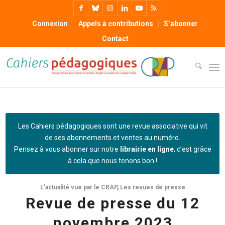
Connexion
Appels à contributions
S’abonner
Contact
Les Cahiers pédagogiques sont une revue associative qui vit
de ses abonnements et ventes au numéro.
Pensez à vous abonner sur notre
librairie en ligne
, c’est grâce
à cela que nous tenons bon !
L'actualité vue par le CRAP
,
Les revues de presse
Revue de presse du 12
novembre 2023