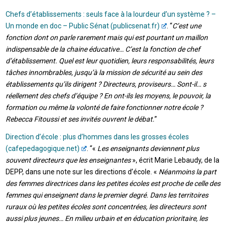
Chefs d’établissements : seuls face à la lourdeur d’un système ? –
Un monde en doc – Public Sénat (publicsenat.fr)
. “
C’est une
fonction dont on parle rarement mais qui est pourtant un maillon
indispensable de la chaine éducative… C’est la fonction de chef
d’établissement. Quel est leur quotidien, leurs responsabilités, leurs
tâches innombrables, jusqu’à la mission de sécurité au sein des
établissements qu’ils dirigent ? Directeurs, proviseurs… Sont-il… s
réellement des chefs d’équipe ? En ont-ils les moyens, le pouvoir, la
formation ou même la volonté de faire fonctionner notre école ?
Rebecca Fitoussi et ses invités ouvrent le débat.
”
Direction d’école : plus d’hommes dans les grosses écoles
(cafepedagogique.net)
. “«
Les enseignants deviennent plus
souvent directeurs que les enseignantes
», écrit Marie Lebaudy, de la
DEPP, dans une note sur les directions d’école. «
Néanmoins la part
des femmes directrices dans les petites écoles est proche de celle des
femmes qui enseignent dans le premier degré. Dans les territoires
ruraux où les petites écoles sont concentrées, les directeurs sont
aussi plus jeunes… En milieu urbain et en éducation prioritaire, les