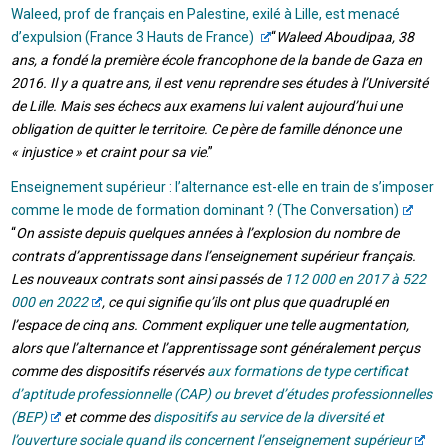
Waleed, prof de français en Palestine, exilé à Lille, est menacé
d’expulsion (France 3 Hauts de France)
“
Waleed Aboudipaa, 38
ans, a fondé la première école francophone de la bande de Gaza en
2016. Il y a quatre ans, il est venu reprendre ses études à l’Université
de Lille. Mais ses échecs aux examens lui valent aujourd’hui une
obligation de quitter le territoire. Ce père de famille dénonce une
« injustice » et craint pour sa vie
.”
Enseignement supérieur : l’alternance est-elle en train de s’imposer
comme le mode de formation dominant ? (The Conversation)
“
On assiste depuis quelques années à l’explosion du nombre de
contrats d’apprentissage dans l’enseignement supérieur français.
Les nouveaux contrats sont ainsi passés de
112 000 en 2017 à 522
000 en 2022
, ce qui signifie qu’ils ont plus que quadruplé en
l’espace de cinq ans. Comment expliquer une telle augmentation,
alors que l’alternance et l’apprentissage sont généralement perçus
comme des dispositifs réservés
aux formations de type certificat
d’aptitude professionnelle (CAP) ou brevet d’études professionnelles
(BEP)
et comme des
dispositifs au service de la diversité et
l’ouverture sociale quand ils concernent l’enseignement supérieur