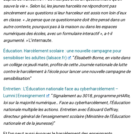
sauve la vie ». Selon lui, les jeunes harcelés ne répondront pas
sincèrement aux questions si leur harceleur est assis non loin d’eux
en classe. « Je pense que ce questionnaire doit être pensé dans un
autre contexte, pourquoi pas à la maison ou dans les espaces
numériques des écoles, avec un formulaire interactif », a-t-il
argumenté. »
L’internaute
.
Éducation. Harcèlement scolaire : une nouvelle campagne pour
sensibiliser les adultes (lalsace.fr)
. “
Élisabeth Borne, en visite dans
un collège ce jeudi matin, profite de cette Journée nationale de lutte
contre le harcèlement à l’école pour lancer une nouvelle campagne de
sensibilisation
.”
Entretien : L’Éducation nationale face au cyberharcèlement –
Lumni | Enseignement
. “
Signalement au 3018, programme pHARe,
loi sur la majorité numérique… Face au cyberharcèlement, l’Éducation
nationale multiplie les actions. Entretien avec Édouard Geffray,
directeur général de l’enseignement scolaire (Ministère de l’Éducation
nationale et de la jeunesse)
.”
Et l’on peut aussi évoquer le harcèlement des enseignants,