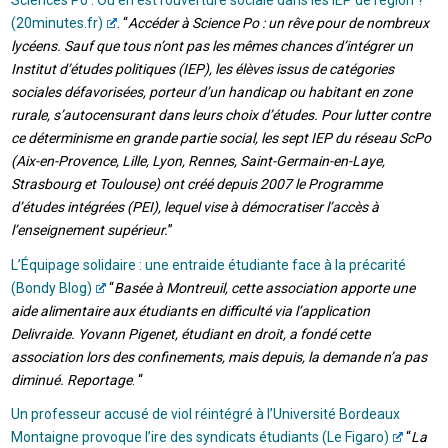
(20minutes.fr)
. “
Accéder à Science Po : un rêve pour de nombreux
lycéens. Sauf que tous n’ont pas les mêmes chances d’intégrer un
Institut d’études politiques (IEP), les élèves issus de catégories
sociales défavorisées, porteur d’un handicap ou habitant en zone
rurale, s’autocensurant dans leurs choix d’études. Pour lutter contre
ce déterminisme en grande partie social, les sept IEP du réseau ScPo
(Aix-en-Provence, Lille, Lyon, Rennes, Saint-Germain-en-Laye,
Strasbourg et Toulouse) ont créé depuis 2007 le Programme
d’études intégrées (PEI), lequel vise à démocratiser l’accès à
l’enseignement supérieur.
”
L’Équipage solidaire : une entraide étudiante face à la précarité
(Bondy Blog)
“
Basée à Montreuil, cette association apporte une
aide alimentaire aux étudiants en difficulté via l’application
Delivraide. Yovann Pigenet, étudiant en droit, a fondé cette
association lors des confinements, mais depuis, la demande n’a pas
diminué. Reportage
. “
Un professeur accusé de viol réintégré à l’Université Bordeaux
Montaigne provoque l’ire des syndicats étudiants (Le Figaro)
“
La