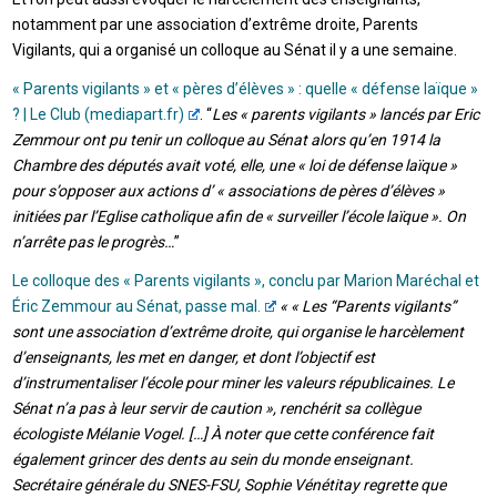
notamment par une association d’extrême droite, Parents
Vigilants, qui a organisé un colloque au Sénat il y a une semaine.
« Parents vigilants » et « pères d’élèves » : quelle « défense laïque »
? | Le Club (mediapart.fr)
. “
Les « parents vigilants » lancés par Eric
Zemmour ont pu tenir un colloque au Sénat alors qu’en 1914 la
Chambre des députés avait voté, elle, une « loi de défense laïque »
pour s’opposer aux actions d’ « associations de pères d’élèves »
initiées par l’Eglise catholique afin de « surveiller l’école laïque ». On
n’arrête pas le progrès…
”
Le colloque des « Parents vigilants », conclu par Marion Maréchal et
Éric Zemmour au Sénat, passe mal.
« « Les “Parents vigilants”
sont une association d’extrême droite, qui organise le harcèlement
d’enseignants, les met en danger, et dont l’objectif est
d’instrumentaliser l’école pour miner les valeurs républicaines. Le
Sénat n’a pas à leur servir de caution », renchérit sa collègue
écologiste Mélanie Vogel. […] À noter que cette conférence fait
également grincer des dents au sein du monde enseignant.
Secrétaire générale du SNES-FSU, Sophie Vénétitay regrette que