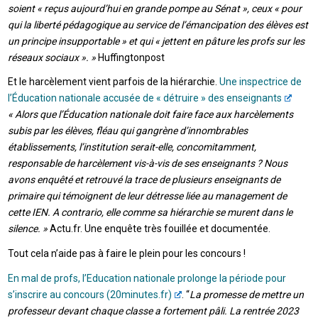
soient « reçus aujourd’hui en grande pompe au Sénat », ceux « pour
qui la liberté pédagogique au service de l’émancipation des élèves est
un principe insupportable » et qui « jettent en pâture les profs sur les
réseaux sociaux ». »
Huffingtonpost
Et le harcèlement vient parfois de la hiérarchie.
Une inspectrice de
l’Éducation nationale accusée de « détruire » des enseignants
« Alors que l’Éducation nationale doit faire face aux harcèlements
subis par les élèves, fléau qui gangrène d’innombrables
établissements, l’institution serait-elle, concomitamment,
responsable de harcèlement vis-à-vis de ses enseignants ? Nous
avons enquêté et retrouvé la trace de plusieurs enseignants de
primaire qui témoignent de leur détresse liée au management de
cette IEN. A contrario, elle comme sa hiérarchie se murent dans le
silence. »
Actu.fr. Une enquête très fouillée et documentée.
Tout cela n’aide pas à faire le plein pour les concours !
En mal de profs, l’Education nationale prolonge la période pour
s’inscrire au concours (20minutes.fr)
. “
La promesse de mettre un
professeur
devant chaque classe a fortement pâli. La rentrée 2023