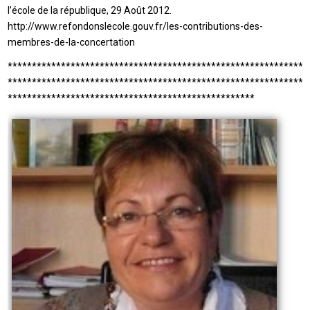
l’école de la république, 29 Août 2012.
http://www.refondonslecole.gouv.fr/les-contributions-des-
membres-de-la-concertation
**************************************************************
**************************************************************
***************************************************