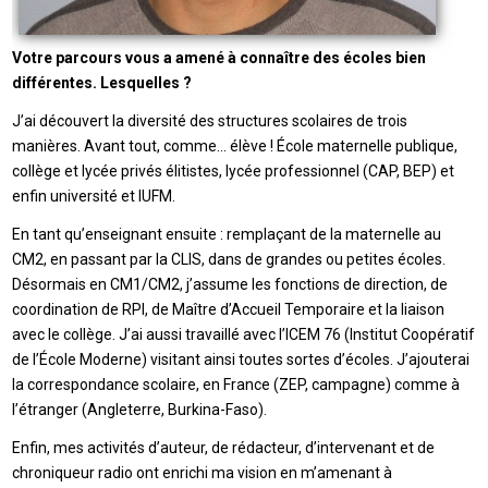
Votre parcours vous a amené à connaître des écoles bien
différentes. Lesquelles ?
J’ai découvert la diversité des structures scolaires de trois
manières. Avant tout, comme… élève ! École maternelle publique,
collège et lycée privés élitistes, lycée professionnel (CAP, BEP) et
enfin université et IUFM.
En tant qu’enseignant ensuite : remplaçant de la maternelle au
CM2, en passant par la CLIS, dans de grandes ou petites écoles.
Désormais en CM1/CM2, j’assume les fonctions de direction, de
coordination de RPI, de Maître d’Accueil Temporaire et la liaison
avec le collège. J’ai aussi travaillé avec l’ICEM 76 (Institut Coopératif
de l’École Moderne) visitant ainsi toutes sortes d’écoles. J’ajouterai
la correspondance scolaire, en France (ZEP, campagne) comme à
l’étranger (Angleterre, Burkina-Faso).
Enfin, mes activités d’auteur, de rédacteur, d’intervenant et de
chroniqueur radio ont enrichi ma vision en m’amenant à