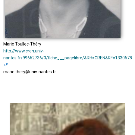
Marie Toullec-Théry
http://www.cren.univ-
nantes.fr/99662736/0/fiche___pagelibre/&RH=CREN&RF=1330678
marie.thery@univ-nantes.fr