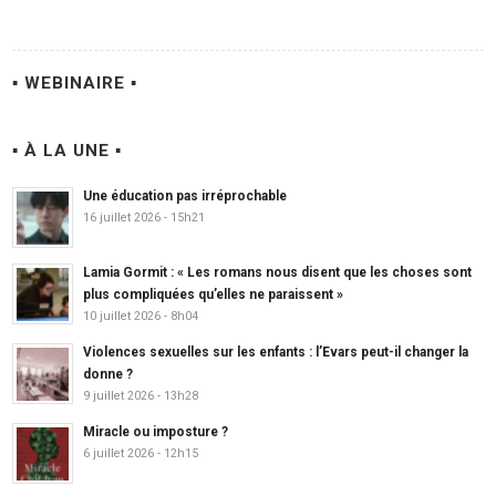
▪ WEBINAIRE ▪
▪ À LA UNE ▪
Une éducation pas irréprochable
16 juillet 2026 - 15h21
Lamia Gormit : « Les romans nous disent que les choses sont
plus compliquées qu’elles ne paraissent »
10 juillet 2026 - 8h04
Violences sexuelles sur les enfants : l’Evars peut-il changer la
donne ?
9 juillet 2026 - 13h28
Miracle ou imposture ?
6 juillet 2026 - 12h15