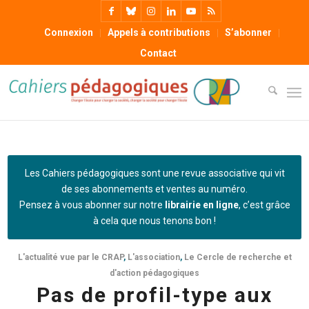
Connexion
Appels à contributions
S’abonner
Contact
Les Cahiers pédagogiques sont une revue associative qui vit
de ses abonnements et ventes au numéro.
Pensez à vous abonner sur notre
librairie en ligne
, c’est grâce
à cela que nous tenons bon !
L'actualité vue par le CRAP
,
L'association
,
Le Cercle de recherche et
d'action pédagogiques
Pas de profil-type aux