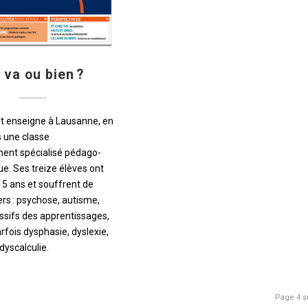
 va ou bien ?
t enseigne à Lausanne, en
s une classe
ent spécialisé pédago-
e. Ses treize élèves ont
15 ans et souffrent de
ers : psychose, autisme,
ssifs des apprentissages,
fois dysphasie, dyslexie,
dyscalculie.
Page 4 s