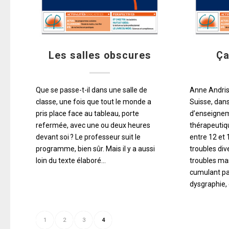
Les salles obscures
Ça
Que se passe-t-il dans une salle de
Anne Andris
classe, une fois que tout le monde a
Suisse, dan
pris place face au tableau, porte
d’enseignem
refermée, avec une ou deux heures
thérapeutiqu
devant soi ? Le professeur suit le
entre 12 et 
programme, bien sûr. Mais il y a aussi
troubles div
loin du texte élaboré…
troubles ma
cumulant par
dysgraphie, 
1
2
3
4