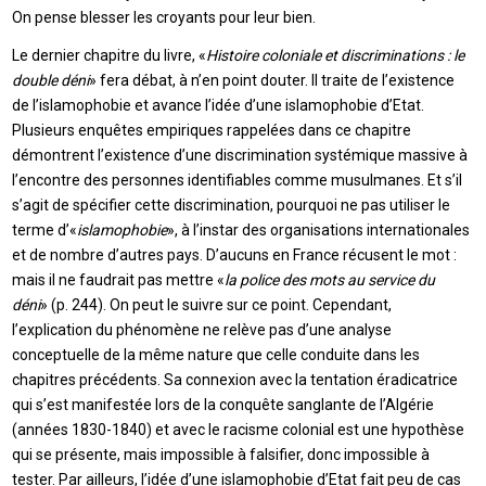
On pense blesser les croyants pour leur bien.
Le dernier chapitre du livre, «
Histoire coloniale et discriminations : le
double déni
» fera débat, à n’en point douter. Il traite de l’existence
de l’islamophobie et avance l’idée d’une islamophobie d’Etat.
Plusieurs enquêtes empiriques rappelées dans ce chapitre
démontrent l’existence d’une discrimination systémique massive à
l’encontre des personnes identifiables comme musulmanes. Et s’il
s’agit de spécifier cette discrimination, pourquoi ne pas utiliser le
terme d’«
islamophobie
», à l’instar des organisations internationales
et de nombre d’autres pays. D’aucuns en France récusent le mot :
mais il ne faudrait pas mettre «
la police des mots au service du
déni
» (p. 244). On peut le suivre sur ce point. Cependant,
l’explication du phénomène ne relève pas d’une analyse
conceptuelle de la même nature que celle conduite dans les
chapitres précédents. Sa connexion avec la tentation éradicatrice
qui s’est manifestée lors de la conquête sanglante de l’Algérie
(années 1830-1840) et avec le racisme colonial est une hypothèse
qui se présente, mais impossible à falsifier, donc impossible à
tester. Par ailleurs, l’idée d’une islamophobie d’Etat fait peu de cas