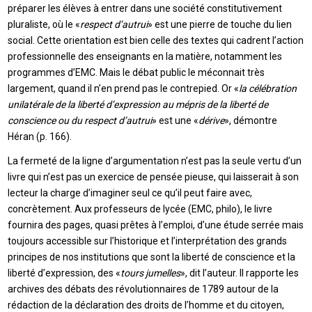
préparer les élèves à entrer dans une société constitutivement
pluraliste, où le «
respect d’autrui
» est une pierre de touche du lien
social. Cette orientation est bien celle des textes qui cadrent l’action
professionnelle des enseignants en la matière, notamment les
programmes d’EMC. Mais le débat public le méconnait très
largement, quand il n’en prend pas le contrepied. Or «
la célébration
unilatérale de la liberté d’expression au mépris de la liberté de
conscience ou du respect d’autrui
» est une «
dérive
», démontre
Héran (p. 166).
La fermeté de la ligne d’argumentation n’est pas la seule vertu d’un
livre qui n’est pas un exercice de pensée pieuse, qui laisserait à son
lecteur la charge d’imaginer seul ce qu’il peut faire avec,
concrètement. Aux professeurs de lycée (EMC, philo), le livre
fournira des pages, quasi prêtes à l’emploi, d’une étude serrée mais
toujours accessible sur l’historique et l’interprétation des grands
principes de nos institutions que sont la liberté de conscience et la
liberté d’expression, des «
tours jumelles
», dit l’auteur. Il rapporte les
archives des débats des révolutionnaires de 1789 autour de la
rédaction de la déclaration des droits de l’homme et du citoyen,