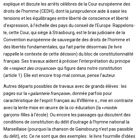
explique et discute les arrêts célèbres de la Cour européenne des
droits de l’homme (CEDH), dont la jurisprudence aide à saisir les
tensions et les équilibrages entre liberté de conscience et liberté
d’expression, à l’échelle des pays du conseil de l’Europe. Rappelons-
le, cette Cour, qui siège à Strasbourg, est le bras judiciaire de la
Convention européenne de sauvegarde des droits de l’homme et
des libertés fondamentales, qui fait partie désormais (le livre
rappelle le contexte de cette décision) du bloc de constitutionnalité
français. Ses travaux aident à préciser l’interprétation du principe
de «
respect des croyances
» qui figure dans notre constitution
(article 1). Elle est encore trop mal connue, pense l’auteur.
Autres départs possibles de travaux avec de grands élèves : les
pages sur la «
galanterie française
», donnée parfois pour
caractéristique de l’esprit français au XVIIIème s., mie en contraste
avec la lente mise en œuvre de la co-éducation (la «
mixité
»
garçons-filles à l’école). Ou encore les passages qui discutent des
conditions de constitution du délit d’outrage à l’hymne national la
Marseillaise (pourquoi la chanson de Gainsbourg n’est pas passible
du délit), etc. Ce ne sont que des exemples : le livre fourmille d’idées