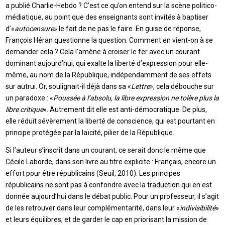
a publié Charlie-Hebdo ? C’est ce qu’on entend sur la scène politico-
médiatique, au point que des enseignants sont invités à baptiser
d’«
autocensure
» le fait de ne pas le faire. En guise de réponse,
François Héran questionne la question. Comment en vient-on à se
demander cela ? Cela l’amène à croiser le fer avec un courant
dominant aujourd’hui, qui exalte la liberté d’expression pour elle-
même, au nom de la République, indépendamment de ses effets
sur autrui. Or, soulignait-il déjà dans sa «
Lettre
», cela débouche sur
un paradoxe : «
Poussée à l’absolu, la libre expression ne tolère plus la
libre critique
». Autrement dit elle est anti-démocratique. De plus,
elle réduit sévèrement la liberté de conscience, qui est pourtant en
principe protégée par la laïcité, pilier de la République.
Si l’auteur s’inscrit dans un courant, ce serait donc le même que
Cécile Laborde, dans son livre au titre explicite : Français, encore un
effort pour être républicains (Seuil, 2010). Les principes
républicains ne sont pas à confondre avec la traduction qui en est
donnée aujourd’hui dans le débat public. Pour un professeur, il s’agit
de les retrouver dans leur complémentarité, dans leur «
indivisibilité
»
et leurs équilibres, et de garder le cap en priorisant la mission de