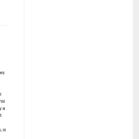
hes
l
e
nsi
y a
t
 si