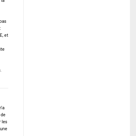
 la
 pas
t
E, et
ite
.
m’a
 de
 les
’une