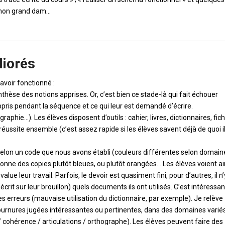
à mon grand dam…
.
liorés
avoir fonctionné :
thèse des notions apprises. Or, c’est bien ce stade-là qui fait échouer
 appris pendant la séquence et ce qui leur est demandé d’écrire.
graphie…). Les élèves disposent d’outils : cahier, livres, dictionnaires, fic
réussite ensemble (c’est assez rapide si les élèves savent déjà de quoi i
ge selon un code que nous avons établi (couleurs différentes selon domain
ça donne des copies plutôt bleues, ou plutôt orangées… Les élèves voient ai
ue leur travail. Parfois, le devoir est quasiment fini, pour d’autres, il n’
crit sur leur brouillon) quels documents ils ont utilisés. C’est intéressan
es erreurs (mauvaise utilisation du dictionnaire, par exemple). Je relève
ournures jugées intéressantes ou pertinentes, dans des domaines variés,
 cohérence / articulations / orthographe). Les élèves peuvent faire des