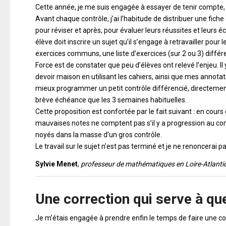
Cette année, je me suis engagée à essayer de tenir compte,
Avant chaque contrôle, j’ai l’habitude de distribuer une fiche 
pour réviser et après, pour évaluer leurs réussites et leurs é
élève doit inscrire un sujet qu’il s’engage à retravailler pour
exercices communs, une liste d’exercices (sur 2 ou 3) différ
Force est de constater que peu d’élèves ont relevé l’enjeu. I
devoir maison en utilisant les cahiers, ainsi que mes annota
mieux programmer un petit contrôle différencié, directemen
brève échéance que les 3 semaines habituelles.
Cette proposition est confortée par le fait suivant : en cours 
mauvaises notes ne comptent pas s’il y a progression au cont
noyés dans la masse d’un gros contrôle.
Le travail sur le sujet n’est pas terminé et je ne renoncerai p
Sylvie Menet
,
professeur de mathématiques en Loire-Atlanti
Une correction qui serve à q
Je m’étais engagée à prendre enfin le temps de faire une corr