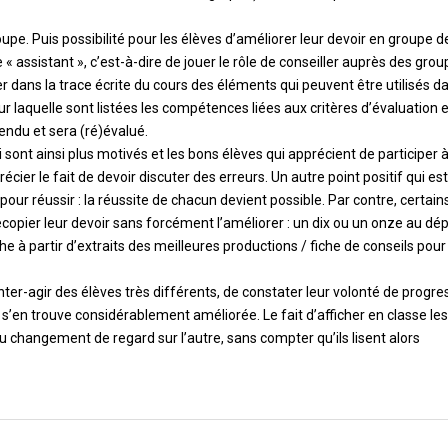
pe. Puis possibilité pour les élèves d’améliorer leur devoir en groupe d
 « assistant », c’est-à-dire de jouer le rôle de conseiller auprès des gro
 dans la trace écrite du cours des éléments qui peuvent être utilisés d
sur laquelle sont listées les compétences liées aux critères d’évaluation 
 rendu et sera (ré)évalué.
i sont ainsi plus motivés et les bons élèves qui apprécient de participer à
ier le fait de devoir discuter des erreurs. Un autre point positif qui est
 pour réussir : la réussite de chacun devient possible. Par contre, certain
ecopier leur devoir sans forcément l’améliorer : un dix ou un onze au dé
che à partir d’extraits des meilleures productions / fiche de conseils pour
inter-agir des élèves très différents, de constater leur volonté de progre
l s’en trouve considérablement améliorée. Le fait d’afficher en classe les
 changement de regard sur l’autre, sans compter qu’ils lisent alors