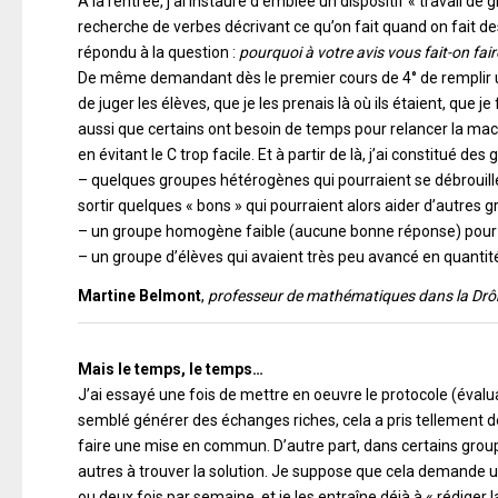
A la rentrée, j’ai instauré d’emblée un dispositif « travail d
recherche de verbes décrivant ce qu’on fait quand on fait d
répondu à la question :
pourquoi à votre avis vous fait-on fai
De même demandant dès le premier cours de 4° de remplir une f
de juger les élèves, que je les prenais là où ils étaient, que j
aussi que certains ont besoin de temps pour relancer la mach
en évitant le C trop facile. Et à partir de là, j’ai constitué de
– quelques groupes hétérogènes qui pourraient se débrouille
sortir quelques « bons » qui pourraient alors aider d’autres 
– un groupe homogène faible (aucune bonne réponse) pour qu
– un groupe d’élèves qui avaient très peu avancé en quantité
Martine Belmont
,
professeur de mathématiques dans la Dr
Mais le temps, le temps…
J’ai essayé une fois de mettre en oeuvre le protocole (éval
semblé générer des échanges riches, cela a pris tellement de
faire une mise en commun. D’autre part, dans certains group
autres à trouver la solution. Je suppose que cela demande un
ou deux fois par semaine, et je les entraîne déjà à « rédiger 