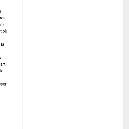
e
upes
ans
et où
 la
s
part
 le
sser