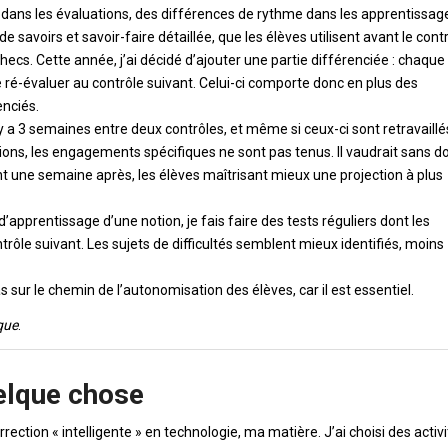
 dans les évaluations, des différences de rythme dans les apprentissag
de savoirs et savoir-faire détaillée, que les élèves utilisent avant le cont
checs. Cette année, j’ai décidé d’ajouter une partie différenciée : chaque
 le ré-évaluer au contrôle suivant. Celui-ci comporte donc en plus des
enciés.
l y a 3 semaines entre deux contrôles, et même si ceux-ci sont retravaillé
tions, les engagements spécifiques ne sont pas tenus. Il vaudrait sans d
t une semaine après, les élèves maîtrisant mieux une projection à plus
d’apprentissage d’une notion, je fais faire des tests réguliers dont les
rôle suivant. Les sujets de difficultés semblent mieux identifiés, moins
as sur le chemin de l’autonomisation des élèves, car il est essentiel.
que
.
uelque chose
ection « intelligente » en technologie, ma matière. J’ai choisi des activ