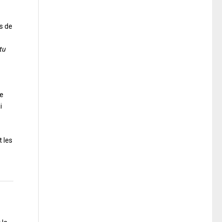
es de
tu
te
i
t les