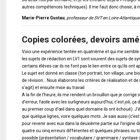
autres compétences techniques). Il me faut donc choisir, 
Marie-Pierre Gustau
,
professeur de SVT en Loire-Atlantique
Copies colorées, devoirs amé
Voici une expérience tentée en quatrième et qui me semble 
les sujets de rédaction en LV1 sont souvent des sujets de syn
certains élèves car ils ne font pas le lien entre ce qu’ils ont
Le sujet est donné en classe (ton portrait, ton village, une bio
de révision… Nous élaborons les critères de réalisation et de 
s’agit) et ensuite mise au travail.
A la fin de l’heure, ils me rendent un brouillon que je corri
d’erreur, facile avec les surligneurs aujourd’hui, c’est joli, 
au premier coup d’œil dans quel domaine ils ont échoué). J’éval
que quelque lignes, voire quelques mots. Je sais aussi (c’est é
pour revenir avec eux dans la deuxième partie sur l’origine d
quatre ou cinq erreurs différentes et quelques phrases ou t
possible (présentation / vocabulaire / grammaire / syntaxe /