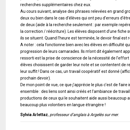
recherches supplémentaires chez eux.
Au cours suivant, analyse des phrases relevées en grand grou
deux ou bien dans le cas d’élèves qui ont peu d’erreurs d’être
de deux (aide à la recherche seulement : par exemple repérer
la correction / réécriture). Les élèves disposent d’une fiche 
ils se situent. Quand l’heure est terminée, le devoir final est
A noter : cela fonctionne bien avec les élèves en difficulté qu
progression de leurs camarades. Ils m’ont dit également appréc
ressorti est la prise de conscience de la nécessité de l’effort
élèves choisissent de garder leur note et se contentent de r
leur suffit ! Dans ce cas, un travail coopératif est donné (affi
prochain devoir).
De mon point de vue, ce que j’apprécie le plus c’est de faire 
ensemble : des liens sont ainsi créés et l’ambiance de travai
productions de ceux qui le souhaitent aide aussi beaucoup au
beaucoup plus volontiers en langue étrangère !
Sylvia Arlettaz
,
professeur d’anglais à Argelès sur mer
.