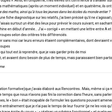
e groupes ». Ainsi, en cinquième, mes élèves ont commencé à travailler sur
es mathématiques (après un moment individuel) et en quatrième, ils ont
re des maths, ainsi qu’à tous les jeunes dans les écoles du monde entier ?
iche diagnostique sur les relatifs, j’ai bien précisé qu’il ne s’agissait
e faisais surtout un état des lieux pour prévoir le cours suivant, en sachan
ine en début d’année… J’ai « corrigé » en mettant une lettre entre A et 
s groupes selon des critères très différenciés.
r sans moi car leurs erreurs étaient complémentaires, dont devraient v
groupes
i tout est à reprendre, que je vais garder près de moi
, et avaient donc besoin de plus de temps, mais paraissaient bien partis
ôme
.
uation formative)que j’avais élaboré aux Rencontres.. Mais, même si ça 
 temps que nous n’avons pas fini la correction dans l’heure, sans parler
es, le « bon » était incapable de formuler les questions pouvant amener
 entraînement que je n’ai pas le temps de leur fournir (je ne les vois qu
la trace écrite du cours » ; « réaliser un schéma fonctionnel » et quelques