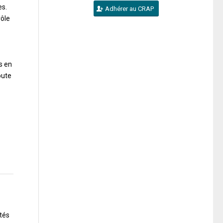
es.
Adhérer au CRAP
rôle
s en
oute
ités