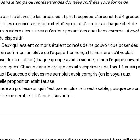
r dans le temps ou représenter des données chiffrées sous forme de
 par les élèves, je les ai saisies et photocopiées. J’ai constitué 4 group
 » les exercices et était « chef d’équipe ». J’ai remis à chaque chef de
ous n’aiderez les autres qu’en leur posant des questions comme :
à quoi 
u dispositif.
eur. Ceux qui avaient compris étaient coincés de ne pouvoir que poser des
 en commun, un élève de l’équipe 1 annonçait le numéro qu’il voulait
ase de sa couleur (chaque groupe avait la sienne), sinon l’équipe suivan
s contiguës. Chacun dans le groupe devait s’exprimer une fois. Là aussi j’a
ux ! Beaucoup d’élèves me semblait avoir compris (on le voyait aux
telle proposition était fausse.
ande au professeur, qui n’est pas en plus réinvestissable, puisque ce son
endre me semble-t-il, l’année suivante…