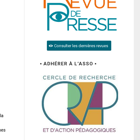
Consulter les dernières revues
▪ ADHÉRER À L’ASSO ▪
la
nes