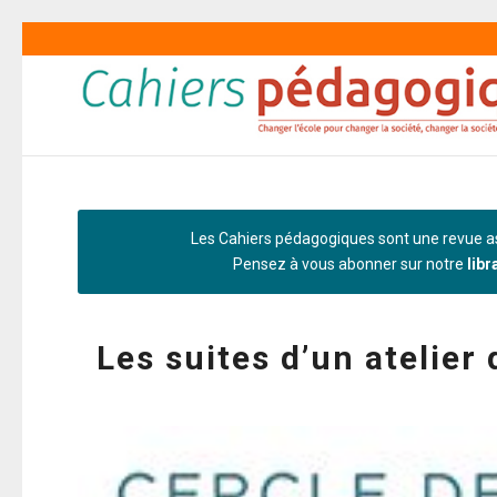
Les Cahiers pédagogiques sont une revue as
Pensez à vous abonner sur notre
libr
Les suites d’un atelie