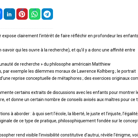
 expose clairement l’intérêt de faire réfléchir en profondeur les enfants.
-savoir qui les ouvre à la recherche), et qu’il y a donc une affinité entre
ommunauté de recherche » du philosophe américain Matthiew
es, par exemple les dilemmes moraux de Lawrence Kolhberg ; le portrait
tir d’une reprise conceptuelle de métaphores ; des exercices originaux c
l commente certains extraits de discussions avec les enfants pour montrer l
re, et donne un certain nombre de conseils avisés aux maîtres pour ce 
à aborder : à quoi sert l’école, la liberté, le juste et l’injuste, l’égalité,
originale de ce type de pratique, philosophiquement fondée sur le concep
sopher rend visible l’invisibilité constitutive d’autrui, révèle l’énigme, voi