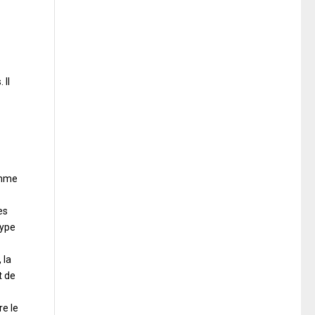
 Il
omme
es
type
 la
t de
re le