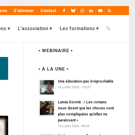
ions
S’abonner
Contact
ons
L’association
Les formations
▪ WEBINAIRE ▪
▪ À LA UNE ▪
Une éducation pas irréprochable
16 juillet 2026 - 15h21
Lamia Gormit : « Les romans
nous disent que les choses sont
plus compliquées qu’elles ne
paraissent »
10 juillet 2026 - 8h04