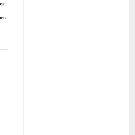
oir
ieu