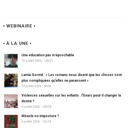
▪ WEBINAIRE ▪
▪ À LA UNE ▪
Une éducation pas irréprochable
16 juillet 2026 - 15h21
Lamia Gormit : « Les romans nous disent que les choses sont
plus compliquées qu’elles ne paraissent »
10 juillet 2026 - 8h04
Violences sexuelles sur les enfants : l’Evars peut-il changer la
donne ?
9 juillet 2026 - 13h28
Miracle ou imposture ?
6 juillet 2026 - 12h15