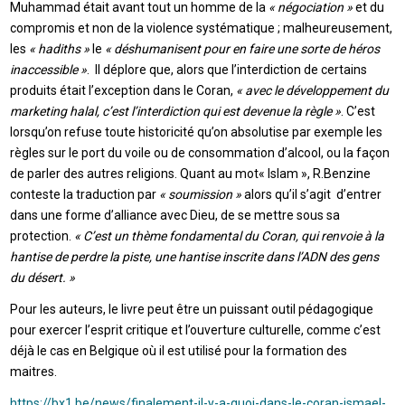
Muhammad était avant tout un homme de la
« négociation »
et du
compromis et non de la violence systématique ; malheureusement,
les
« hadiths »
le
« déshumanisent pour en faire une sorte de héros
inaccessible »
. Il déplore que, alors que l’interdiction de certains
produits était l’exception dans le Coran,
« avec le développement du
marketing halal, c’est l’interdiction qui est devenue la règle »
. C’est
lorsqu’on refuse toute historicité qu’on absolutise par exemple les
règles sur le port du voile ou de consommation d’alcool, ou la façon
de parler des autres religions. Quant au mot« Islam », R.Benzine
conteste la traduction par
« soumission »
alors qu’il s’agit d’entrer
dans une forme d’alliance avec Dieu, de se mettre sous sa
protection.
« C’est un thème fondamental du Coran, qui renvoie à la
hantise de perdre la piste, une hantise inscrite dans l’ADN des gens
du désert. »
Pour les auteurs, le livre peut être un puissant outil pédagogique
pour exercer l’esprit critique et l’ouverture culturelle, comme c’est
déjà le cas en Belgique où il est utilisé pour la formation des
maitres.
https://bx1.be/news/finalement-il-y-a-quoi-dans-le-coran-ismael-