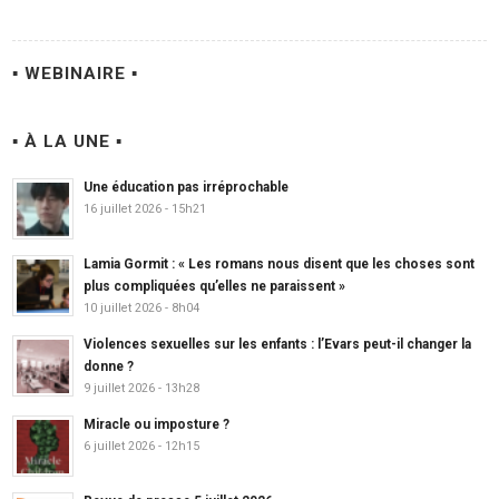
▪ WEBINAIRE ▪
▪ À LA UNE ▪
Une éducation pas irréprochable
16 juillet 2026 - 15h21
Lamia Gormit : « Les romans nous disent que les choses sont
plus compliquées qu’elles ne paraissent »
10 juillet 2026 - 8h04
Violences sexuelles sur les enfants : l’Evars peut-il changer la
donne ?
9 juillet 2026 - 13h28
Miracle ou imposture ?
6 juillet 2026 - 12h15