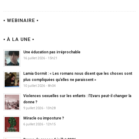
▪ WEBINAIRE ▪
▪ À LA UNE ▪
Une éducation pas irréprochable
16 juillet 2026 - 15h21
Lamia Gormit : « Les romans nous disent que les choses sont
plus compliquées qu’elles ne paraissent »
10 juillet 2026 - 8h04
Violences sexuelles sur les enfants : l’Evars peut-il changer la
donne ?
9 juillet 2026 - 13h28
Miracle ou imposture ?
6 juillet 2026 - 12h15