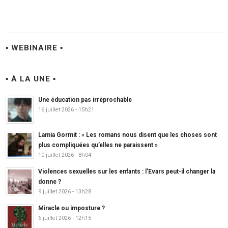
▪ WEBINAIRE ▪
▪ À LA UNE ▪
Une éducation pas irréprochable
16 juillet 2026 - 15h21
Lamia Gormit : « Les romans nous disent que les choses sont
plus compliquées qu’elles ne paraissent »
10 juillet 2026 - 8h04
Violences sexuelles sur les enfants : l’Evars peut-il changer la
donne ?
9 juillet 2026 - 13h28
Miracle ou imposture ?
6 juillet 2026 - 12h15