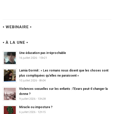
▪ WEBINAIRE ▪
▪ À LA UNE ▪
Une éducation pas irréprochable
16 juillet 2026 - 15h21
Lamia Gormit : « Les romans nous disent que les choses sont
plus compliquées qu’elles ne paraissent »
10 juillet 2026 - 8h04
Violences sexuelles sur les enfants : l’Evars peut-il changer la
donne ?
9 juillet 2026 - 13h28
Miracle ou imposture ?
6 juillet 2026 - 12h15