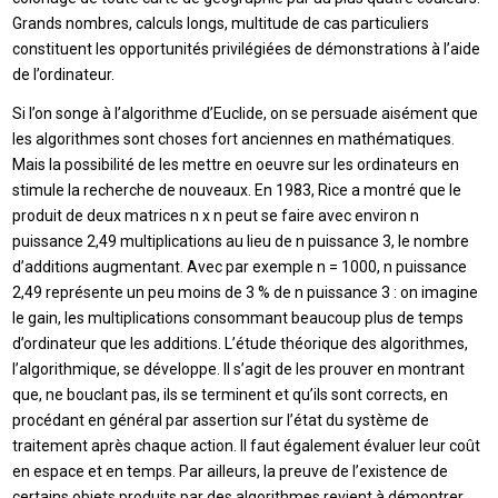
Grands nombres, calculs longs, multitude de cas particuliers
constituent les opportunités privilégiées de démonstrations à l’aide
de l’ordinateur.
Si l’on songe à l’algorithme d’Euclide, on se persuade aisément que
les algorithmes sont choses fort anciennes en mathématiques.
Mais la possibilité de les mettre en oeuvre sur les ordinateurs en
stimule la recherche de nouveaux. En 1983, Rice a montré que le
produit de deux matrices n x n peut se faire avec environ n
puissance 2,49 multiplications au lieu de n puissance 3, le nombre
d’additions augmentant. Avec par exemple n = 1000, n puissance
2,49 représente un peu moins de 3 % de n puissance 3 : on imagine
le gain, les multiplications consommant beaucoup plus de temps
d’ordinateur que les additions. L’étude théorique des algorithmes,
l’algorithmique, se développe. Il s’agit de les prouver en montrant
que, ne bouclant pas, ils se terminent et qu’ils sont corrects, en
procédant en général par assertion sur l’état du système de
traitement après chaque action. Il faut également évaluer leur coût
en espace et en temps. Par ailleurs, la preuve de l’existence de
certains objets produits par des algorithmes revient à démontrer