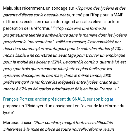
Mais, plus récemment, un sondage sur
«l’opinion des lycéens et des
parents d’élèves sur le baccalauréat»,
mené par l’Ifop pour la MAIF
et Rue des écoles en mars, interrogeait aussi les élèves sur leur
perception de la réforme. “ “l’Ifop
«observe une forme de
pragmatisme teintée d’ambivalence dans la manière dont les lycéens
perçoivent le “nouveau bac” : taillé sur mesure, il est considéré par
deux tiers comme plus avantageux pour la suite des études (67%) ;
moins lisible, il ne constitue un avantage pour trouver un emploi que
pour la moitié des lycéens (52%). Le contrôle continu, quant à lui, est
perçu par trois quarts comme plus juste et plus facile que les
épreuves classiques du bac mais, dans le même temps, 58%
prédisent qu’il va renforcer les inégalités entre lycées, crainte qui
monte à 67% en éducation prioritaire et 66% en Ile-de-France…» “
François Portzer, ancien président du SNALC, sur son blog
propose un “Plaidoyer d’un enseignant en faveur de la réforme du
lycée”
Morceau choisi :
“Pour conclure, malgré toutes ces difficultés
inhérentes à la mise en place de toute nouvelle réforme, je suis