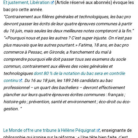
Et justement, Libération
(Article réservé aux abonnés) évoque les
bac pro cette année.
“Contrairement aux filières générales et technologiques, les bac pro
devront passer les écrits de leur quatre épreuves communes à partir
du 16 juin, mais seules les deux meilleures notes compteront à la fin.”
“
«Pourquoi nous et pas les autres
? C’est super injuste. On n’est pas
plus mauvais que les autres pourtant.»
Fatima, 18 ans, en bac pro
commerce à Pessac, en Gironde, a franchement du mal à
comprendre pourquoi elle doit passer tous ses examens du socle
commun, contrairement aux élèves des voies générales et
technologiques
dont 80 % de la notation du bac sera en contrôle
continu
. Du 16 au 18 juin, les 189 246 candidats au bac
professionnel – un quart des bacheliers – devront effectivement
plancher sur leurs quatre épreuves écrites communes : français ;
histoire-géo ; prévention, santé et environnement ; éco-droit ou éco-
gestion. “
Le Monde offre une tribune à Hélène Péquignat
, enseignante de
philosophie qui ironise sur la réforme : « Une tête bien faite, c’est