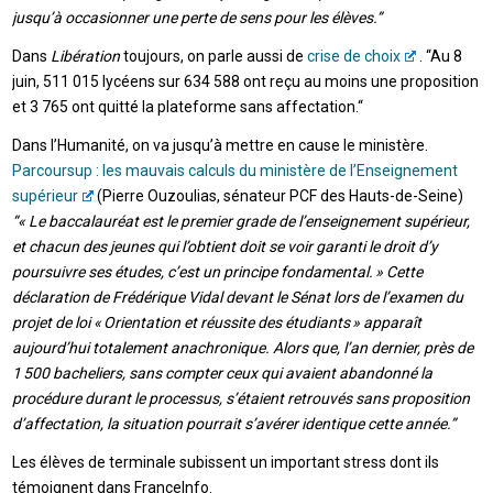
jusqu’à occasionner une perte de sens pour les élèves.”
Dans
Libération
toujours, on parle aussi de
crise de choix
. “Au 8
juin, 511 015 lycéens sur 634 588 ont reçu au moins une proposition
et 3 765 ont quitté la plateforme sans affectation.“
Dans l’Humanité, on va jusqu’à mettre en cause le ministère.
Parcoursup : les mauvais calculs du ministère de l’Enseignement
supérieur
(Pierre Ouzoulias, sénateur PCF des Hauts-de-Seine)
“« Le baccalauréat est le premier grade de l’enseignement supérieur,
et chacun des jeunes qui l’obtient doit se voir garanti le droit d’y
poursuivre ses études, c’est un principe fondamental. » Cette
déclaration de Frédérique Vidal devant le Sénat lors de l’examen du
projet de loi « Orientation et réussite des étudiants » apparaît
aujourd’hui totalement anachronique. Alors que, l’an dernier, près de
1 500 bacheliers, sans compter ceux qui avaient abandonné la
procédure durant le processus, s’étaient retrouvés sans proposition
d’affectation, la situation pourrait s’avérer identique cette année.”
Les élèves de terminale subissent un important stress dont ils
témoignent dans FranceInfo.