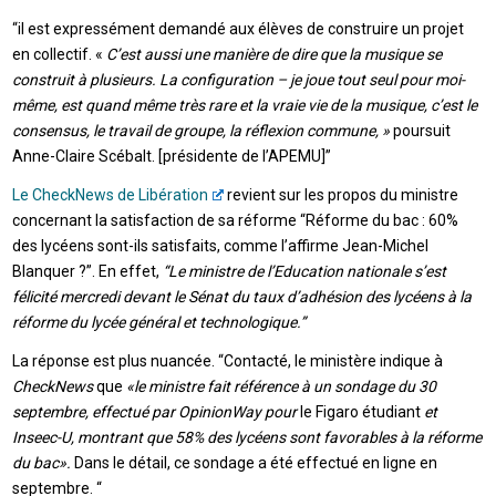
“il est expressément demandé aux élèves de construire un projet
en collectif. «
C’est aussi une manière de dire que la musique se
construit à plusieurs. La configuration – je joue tout seul pour moi-
même, est quand même très rare et la vraie vie de la musique, c’est le
consensus, le travail de groupe, la réflexion commune, »
poursuit
Anne-Claire Scébalt. [présidente de l’APEMU]”
Le CheckNews de Libération
revient sur les propos du ministre
concernant la satisfaction de sa réforme
“
Réforme du bac : 60%
des lycéens sont-ils satisfaits, comme l’affirme Jean-Michel
Blanquer ?”. En effet,
“Le ministre de l’Education nationale s’est
félicité mercredi devant le Sénat du taux d’adhésion des lycéens à la
réforme du lycée général et technologique.”
La réponse est plus nuancée. “Contacté, le ministère indique à
CheckNews
que
«le ministre fait référence à un sondage du 30
septembre, effectué par OpinionWay pour
le Figaro étudiant
et
Inseec-U, montrant que 58% des lycéens sont favorables à la réforme
du bac».
Dans le détail, ce sondage a été effectué en ligne en
septembre. “