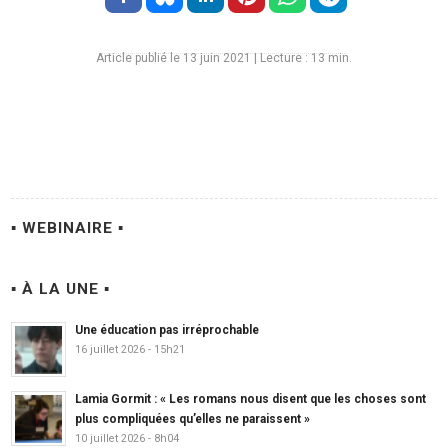
Article publié le 13 juin 2021
|
Lecture :
13
min.
▪ WEBINAIRE ▪
▪ À LA UNE ▪
Une éducation pas irréprochable
16 juillet 2026 - 15h21
Lamia Gormit : « Les romans nous disent que les choses sont
plus compliquées qu’elles ne paraissent »
10 juillet 2026 - 8h04