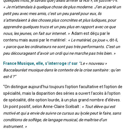
quelques mois, je savais que j’allais arrêter la NSI »,
se justifie-t-il.
« Je m’attendais à quelque chose de plus moderne. J’en ai parlé un
petit peu avec mes amis, c’est un peu pareil pour eux, ils
s’attendaient à des choses plus concrètes et plus ludiques, pour
apprendre quelques trucs et un peu plus en rapport avec ce que
nous, les jeunes, on fait sur internet. »
Adam est déçu par le
contenu mais aussi par le matériel :
« Le matériel, ça joue »
, dit-il,
« parce que les ordinateurs ne sont pas très performants. C’est un
peu décourageant d’avoir un ordi qui ne marche pas très bien. »
France Musique, elle, s’interroge
sur
“
Le « nouveau »
Baccalauréat musique dans le contexte de la crise sanitaire : qu’en
est-il ?”
“On distingue aujourd’hui toujours l’option facultative et l’option de
spécialité, mais la disparition des séries a ouvert l’accès à l’option
de spécialité, dite option lourde, à un plus grand nombre d’élèves.
Un point positif, selon Anne-Claire Scébalt :
« Tout élève qui est
motivé et qui a envie de suivre ce cursus au lycée peut le faire, sans
conditions de solfège, de langage musical, de maîtrise d’un
instrument. »