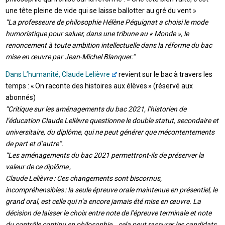
une tête pleine de vide qui se laisse ballotter au gré du vent »
“La professeure de philosophie Hélène Péquignat a choisi le mode
humoristique pour saluer, dans une tribune au « Monde », le
renoncement à toute ambition intellectuelle dans la réforme du bac
mise en œuvre par Jean-Michel Blanquer.”
Dans L’humanité, Claude Lelièvre
revient sur le bac à travers les
temps : « On raconte des histoires aux élèves » (réservé aux
abonnés)
“Critique sur les aménagements du bac 2021, l’historien de
l’éducation Claude Lelièvre questionne le double statut, secondaire et
universitaire, du diplôme, qui ne peut générer que mécontentements
de part et d’autre”.
“
Les aménagements du bac 2021 permettront-ils de préserver la
valeur de ce diplôme ,
Claude Lelièvre : Ces changements sont biscornus,
incompréhensibles : la seule épreuve orale maintenue en présentiel, le
grand oral, est celle qui n’a encore jamais été mise en œuvre. La
décision de laisser le choix entre note de l’épreuve terminale et note
du contrôle continu en philosophie… cela peut rassurer les candidats