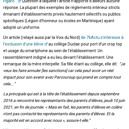
Figaro…
Question à laquelle l’article n’apporte d’ailleurs aucune
réponse. La plupart des exemples de règlements intérieur stricts
émanant d’établissements privés hautement sélectifs ou publics
spécifiques (Légion d’honneur ou écoles en Martinique) ayant
adopté un uniforme.
Un article (relayé aussi par la Voix du Nord)
de 76Actu s’intéresse à
l’exclusion d’une élève
au collège Duclair pour port d’un crop top
et usage du smartphone au sein de l’établissement. Un
rassemblement indigné a eu lieu devant l’établissement. Une
remarque de la mère interpelle. Sa fille étant au collège, elle dit :
“Je
veux les faire annuler [les sanctions] car cela peut avoir un réel
impact pour son avenir avec Parcoursup qui prend en compte tout
cela… “
La principale qui est à la tête de l’établissement depuis septembre
2016 a rencontré les représentants des parents d’élèves, jeudi 10 juin
2021, en fin de journée. « Mais en fait, les parents d’élèves en colère
n’ont pas contacté les représentants des parents d’élèves. Et la
majorité est en accord avec nous », assure-t-elle.”