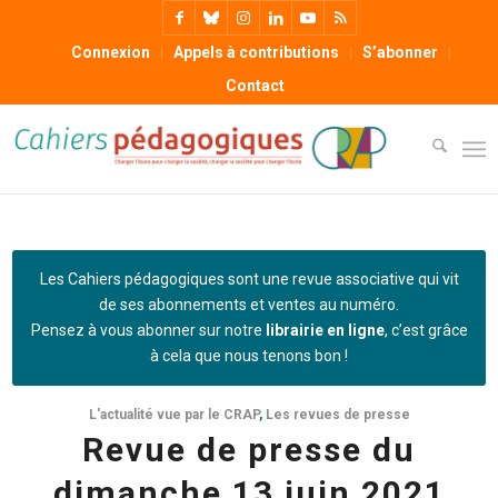
Connexion
Appels à contributions
S’abonner
Contact
Les Cahiers pédagogiques sont une revue associative qui vit
de ses abonnements et ventes au numéro.
Pensez à vous abonner sur notre
librairie en ligne
, c’est grâce
à cela que nous tenons bon !
L'actualité vue par le CRAP
,
Les revues de presse
Revue de presse du
dimanche 13 juin 2021