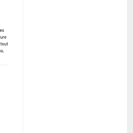
hes
ture
 tout
ss,