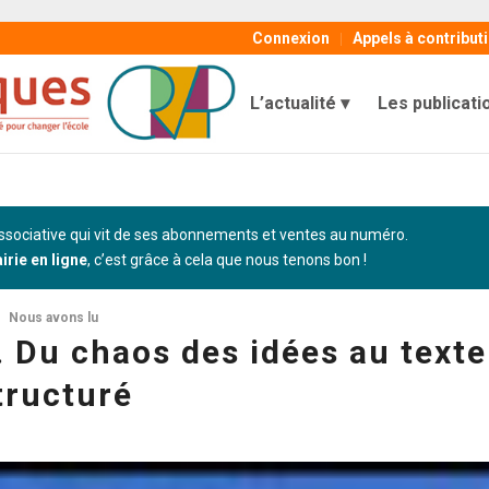
Connexion
Appels à contribut
L’actualité
Les publicati
sociative qui vit de ses abonnements et ventes au numéro.
airie en ligne
, c’est grâce à cela que nous tenons bon !
Nous avons lu
c. Du chaos des idées au texte
tructuré