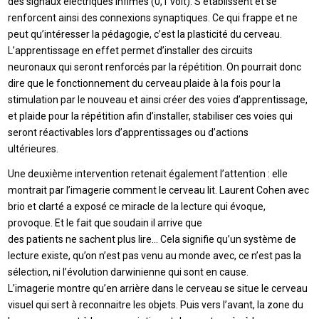
des signaux électriques infimes (0,1 volt). S’établissent et se
renforcent ainsi des connexions synaptiques. Ce qui frappe et ne
peut qu’intéresser la pédagogie, c’est la plasticité du cerveau.
L’apprentissage en effet permet d’installer des circuits
neuronaux qui seront renforcés par la répétition. On pourrait donc
dire que le fonctionnement du cerveau plaide à la fois pour la
stimulation par le nouveau et ainsi créer des voies d’apprentissage,
et plaide pour la répétition afin d’installer, stabiliser ces voies qui
seront réactivables lors d’apprentissages ou d’actions
ultérieures.
Une deuxième intervention retenait également l’attention : elle
montrait par l’imagerie comment le cerveau lit. Laurent Cohen avec
brio et clarté a exposé ce miracle de la lecture qui évoque,
provoque. Et le fait que soudain il arrive que
des patients ne sachent plus lire… Cela signifie qu’un système de
lecture existe, qu’on n’est pas venu au monde avec, ce n’est pas la
sélection, ni l’évolution darwinienne qui sont en cause.
L’imagerie montre qu’en arrière dans le cerveau se situe le cerveau
visuel qui sert à reconnaitre les objets. Puis vers l’avant, la zone du