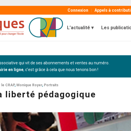
Connexion
Appels à contribut
L’actualité
Les publicati
sociative qui vit de ses abonnements et ventes au numéro.
airie en ligne
, c’est grâce à cela que nous tenons bon !
r le CRAP
,
Monique Royer
,
Portraits
la liberté pédagogique