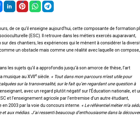
urs, de ce qu’il enseigne aujourd’hui, cette composante de formation p
 socioculturelle (ESC). Il retrouve dans les métiers exercés auparavant,
 sur des chantiers, les expériences qui le mènent à considérer la diversi
on comme un obstacle mais comme une réalité avec laquelle on compose,
dans les sujets qu’il a approfondis jusqu’à son amorce de thèse, l’art
e
 la musique au XVII
siècle.
« Tout dans mon parcours m’est utile pour
quées sur la transversalité, sur le fait qu’en regardant une question à
 enseignant, avec un regard plutôt négatif sur l’Éducation nationale, et u
 l’ESC et l’enseignement agricole par l’entremise d’un autre étudiant,
en 2003 par la voie du concours interne.
« Le référentiel métier m’a sédu
ique et aux médias. J’ai ressenti beaucoup d’enthousiasme dans la découve