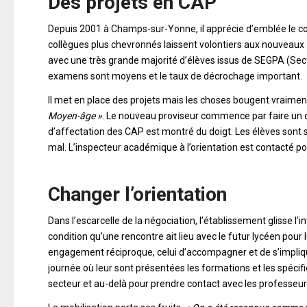
Des projets en CAP
Depuis 2001 à Champs-sur-Yonne, il apprécie d’emblée le cont
collègues plus chevronnés laissent volontiers aux nouveaux a
avec une très grande majorité d’élèves issus de SEGPA (Sec
examens sont moyens et le taux de décrochage important.
Il met en place des projets mais les choses bougent vraiment,
Moyen-âge »
. Le nouveau proviseur commence par faire un di
d’affectation des CAP est montré du doigt. Les élèves sont so
mal. L’inspecteur académique à l’orientation est contacté po
Changer l’orientation
Dans l’escarcelle de la négociation, l’établissement glisse l’i
condition qu’une rencontre ait lieu avec le futur lycéen pour 
engagement réciproque, celui d’accompagner et de s’impliquer
journée où leur sont présentées les formations et les spécif
secteur et au-delà pour prendre contact avec les professeurs