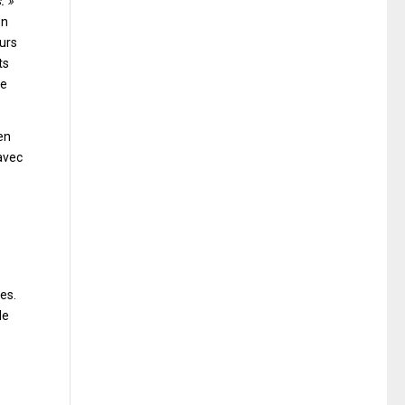
. »
en
eurs
ts
ne
en
 avec
es.
de