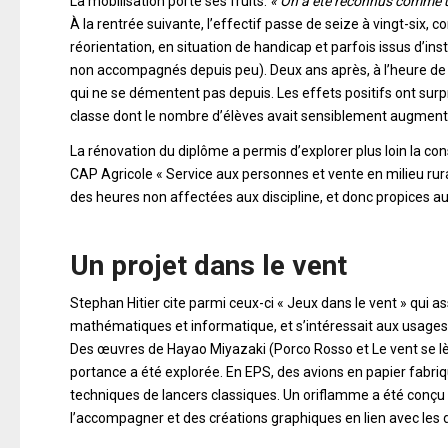
La mobilisation porte ses fruits.
« On a été reconnus comme une
À la rentrée suivante, l’effectif passe de seize à vingt-six,
réorientation, en situation de handicap et parfois issus d’i
non accompagnés depuis peu). Deux ans après, à l’heure de l’
qui ne se démentent pas depuis. Les effets positifs ont sur
classe dont le nombre d’élèves avait sensiblement augment
La rénovation du diplôme a permis d’explorer plus loin la c
CAP Agricole « Service aux personnes et vente en milieu rural
des heures non affectées aux discipline, et donc propices au
Un projet dans le vent
Stephan Hitier cite parmi ceux-ci « Jeux dans le vent » qui as
mathématiques et informatique, et s’intéressait aux usages
Des œuvres de Hayao Miyazaki (Porco Rosso et Le vent se lè
portance a été explorée. En EPS, des avions en papier fabri
techniques de lancers classiques. Un oriflamme a été conçu p
l’accompagner et des créations graphiques en lien avec les 