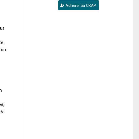
Adhérer au CRAP
lus
té
 on
n
it,
rte