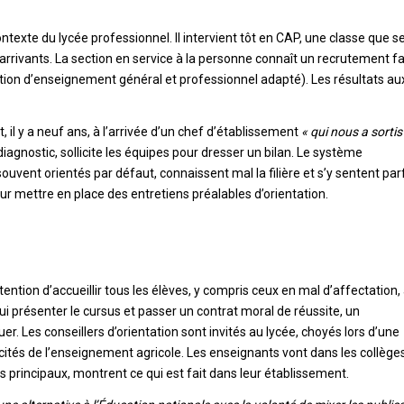
exte du lycée professionnel. Il intervient tôt en CAP, une classe que s
rrivants. La section en service à la personne connaît un recrutement fa
tion d’enseignement général et professionnel adapté). Les résultats au
 il y a neuf ans, à l’arrivée d’un chef d’établissement
« qui nous a sortis
agnostic, sollicite les équipes pour dresser un bilan. Le système
uvent orientés par défaut, connaissent mal la filière et s’y sentent par
ur mettre en place des entretiens préalables d’orientation.
ntention d’accueillir tous les élèves, y compris ceux en mal d’affectation, 
lui présenter le cursus et passer un contrat moral de réussite, un
. Les conseillers d’orientation sont invités au lycée, choyés lors d’une
icités de l’enseignement agricole. Les enseignants vont dans les collège
 principaux, montrent ce qui est fait dans leur établissement.