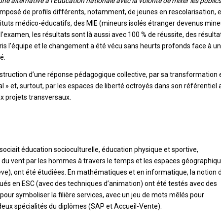
 alternative à l’Éducation nationale avec la volonté de mixer les publics
 composé de profils différents, notamment, de jeunes en rescolarisation, 
nstituts médico-éducatifs, des MIE (mineurs isolés étranger devenus min
examen, les résultats sont là aussi avec 100 % de réussite, des résulta
pris l’équipe et le changement a été vécu sans heurts profonds face à u
é.
onstruction d’une réponse pédagogique collective, par sa transformation 
 » et, surtout, par les espaces de liberté octroyés dans son référentiel
x projets transversaux.
sociait éducation socioculturelle, éducation physique et sportive,
 du vent par les hommes à travers le temps et les espaces géographiqu
ve), ont été étudiées. En mathématiques et en informatique, la notion 
qués en ESC (avec des techniques d’animation) ont été testés avec des
our symboliser la filière services, avec un jeu de mots mêlés pour
deux spécialités du diplômes (SAP et Accueil-Vente).