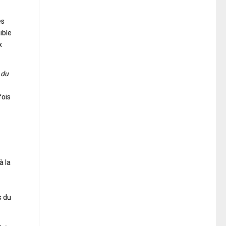
es
ible
x
 du
fois
à la
s du