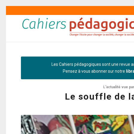
Les Cahiers pédagogiques sont une revue as
Pensez à vous abonner sur notre
libr
L'actualité vue pa
Le souffle de 