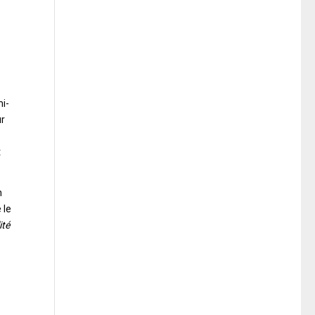
i-
ur
t
n
 le
ité