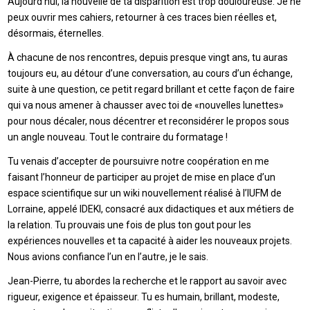
Aujourd’hui, la nouvelle de ta disparition est trop douloureuse. Je ne
peux ouvrir mes cahiers, retourner à ces traces bien réelles et,
désormais, éternelles.
À chacune de nos rencontres, depuis presque vingt ans, tu auras
toujours eu, au détour d’une conversation, au cours d’un échange,
suite à une question, ce petit regard brillant et cette façon de faire
qui va nous amener à chausser avec toi de «nouvelles lunettes»
pour nous décaler, nous décentrer et reconsidérer le propos sous
un angle nouveau. Tout le contraire du formatage !
Tu venais d’accepter de poursuivre notre coopération en me
faisant l’honneur de participer au projet de mise en place d’un
espace scientifique sur un wiki nouvellement réalisé à l’IUFM de
Lorraine, appelé IDEKI, consacré aux didactiques et aux métiers de
la relation. Tu prouvais une fois de plus ton gout pour les
expériences nouvelles et ta capacité à aider les nouveaux projets.
Nous avions confiance l’un en l’autre, je le sais.
Jean-Pierre, tu abordes la recherche et le rapport au savoir avec
rigueur, exigence et épaisseur. Tu es humain, brillant, modeste,