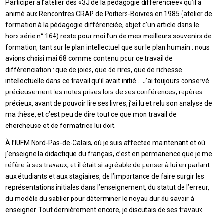
Participer à l’atelier des «3J de la pédagogie différenciée» qu’il a
animé aux Rencontres CRAP de Poitiers-Boivres en 1985 (atelier de
formation à la pédagogie différenciée, objet d’un article dans le
hors série n° 164) reste pour moi l’un de mes meilleurs souvenirs de
formation, tant sur le plan intellectuel que sur le plan humain : nous
avions choisi mai 68 comme contenu pour ce travail de
différenciation : que de joies, que de rires, que de richesse
intellectuelle dans ce travail qu’il avait initié… J’ai toujours conservé
précieusement les notes prises lors de ses conférences, repères
précieux, avant de pouvoir lire ses livres, j’ai lu et relu son analyse de
ma thèse, et c’est peu de dire tout ce que mon travail de
chercheuse et de formatrice lui doit.
À l’IUFM Nord-Pas-de-Calais, où je suis affectée maintenant et où
j’enseigne la didactique du français, c’est en permanence que je me
réfère à ses travaux, et il était si agréable de penser à lui en parlant
aux étudiants et aux stagiaires, de l’importance de faire surgir les
représentations initiales dans l’enseignement, du statut de l’erreur,
du modèle du sablier pour déterminer le noyau dur du savoir à
enseigner. Tout dernièrement encore, je discutais de ses travaux