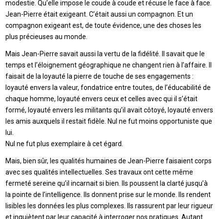
modestie. Qu’elle impose le coude à coude et récuse le face à face.
Jean-Pierre était exigeant. C’était aussi un compagnon. Et un
compagnon exigeant est, de toute évidence, une des choses les
plus précieuses au monde.
Mais Jean-Pierre savait aussi la vertu de la fidélité. Il savait que le
temps et l’éloignement géographique ne changent rien à l’affaire. Il
faisait de la loyauté la pierre de touche de ses engagements :
loyauté envers la valeur, fondatrice entre toutes, de l’éducabilité de
chaque homme, loyauté envers ceux et celles avec qui il s’était
formé, loyauté envers les militants qu’il avait côtoyé, loyauté envers
les amis auxquels il restait fidèle. Nul ne fut moins opportuniste que
lui.
Nul ne fut plus exemplaire à cet égard.
Mais, bien sûr, les qualités humaines de Jean-Pierre faisaient corps
avec ses qualités intellectuelles. Ses travaux ont cette même
fermeté sereine qu’il incarnait si bien. Ils poussent la clarté jusqu’à
la pointe de l’intelligence. Ils donnent prise sur le monde. Ils rendent
lisibles les données les plus complexes. Ils rassurent par leur rigueur
et inquiètent par leur capacité à interroger nos pratiques. Autant