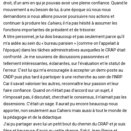
droit, d’un ami en qui je pouvais avoir une pleine confiance. Quand le
mouvement a eu besoin de lui, à une époque où nous nous
demandions si nous allions pouvoir poursuivre nos actions et
continuer à produire les
Cahiers
, il n’a pas hésité à assumer les
fonctions importantes de président et de trésorier.
A titre personnel, je lui dois beaucoup et pas seulement parce qu’il
m’a aidée au sein du « bureau parisien » (comme on l’appelait à
l’époque) dans les tâches administratives auxquelles le CRAP était
confronté. Je me souviens de discussions passionnées et
tellement intéressantes, éclairantes, sur l’évaluation et le statut de
l’erreur. C’est lui qui m’a encouragée à accepter un demi-poste au
CNDP puis plus tard à participer à une recherche au sein de l’INRP.
Car il savait valoriser les autres, reconnaître leur passion et leur
faire confiance. Quand on n’était pas d’accord sur un sujet, il
n’imposait pas, il discutait, cherchait le consensus, il n’aimait pas les
dissensions. C’était un sage. Il aurait pu encore beaucoup nous
apporter, non seulement aux Cahiers mais aussi à tout le monde de
la pédagogie et de la didactique.
J’ai pu partager avec lui un petit bout du chemin du CRAP et je suis
fière et heureuse d’avoir eu cette chance. Salut Jean-Pierre et