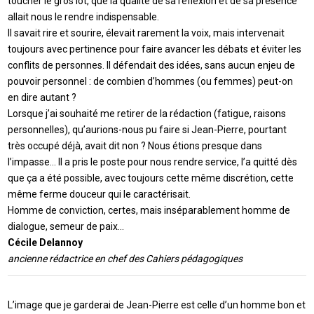
toucher le gros lot, que la qualité de sa réflexion et de sa présence
allait nous le rendre indispensable.
Il savait rire et sourire, élevait rarement la voix, mais intervenait
toujours avec pertinence pour faire avancer les débats et éviter les
conflits de personnes. Il défendait des idées, sans aucun enjeu de
pouvoir personnel : de combien d’hommes (ou femmes) peut-on
en dire autant ?
Lorsque j’ai souhaité me retirer de la rédaction (fatigue, raisons
personnelles), qu’aurions-nous pu faire si Jean-Pierre, pourtant
très occupé déjà, avait dit non ? Nous étions presque dans
l’impasse… Il a pris le poste pour nous rendre service, l’a quitté dès
que ça a été possible, avec toujours cette même discrétion, cette
même ferme douceur qui le caractérisait.
Homme de conviction, certes, mais inséparablement homme de
dialogue, semeur de paix…
Cécile Delannoy
ancienne rédactrice en chef des Cahiers pédagogiques
L’image que je garderai de Jean-Pierre est celle d’un homme bon et