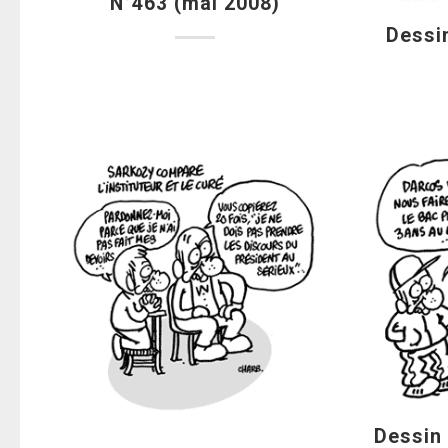
N°463 (mai 2008)
Dessin
Dessin 