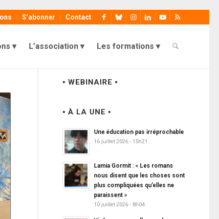
ions
S’abonner
Contact
ons
L’association
Les formations
▪ WEBINAIRE ▪
▪ À LA UNE ▪
Une éducation pas irréprochable
16 juillet 2026 - 15h21
Lamia Gormit : « Les romans
nous disent que les choses sont
plus compliquées qu’elles ne
paraissent »
10 juillet 2026 - 8h04