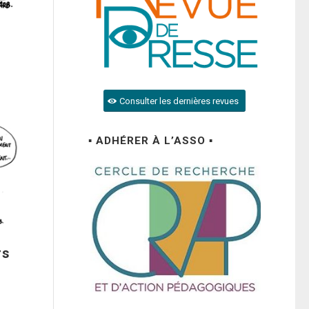
Consulter les dernières revues
▪ ADHÉRER À L’ASSO ▪
rs