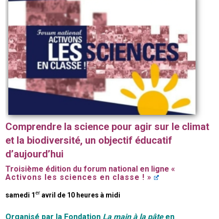
Comprendre la science pour agir sur le climat
et la biodiversité, un objectif éducatif
d’aujourd’hui
Troisième édition du forum national en ligne
«
Activons les sciences en classe ! »
er
samedi 1
avril de 10 heures à midi
Organisé par la Fondation
La main à la pâte
en