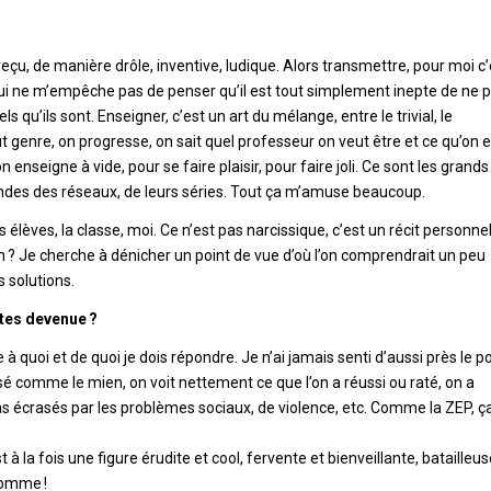
eçu, de manière drôle, inventive, ludique. Alors transmettre, pour moi c’
ce qui ne m’empêche pas de penser qu’il est tout simplement inepte de ne 
 qu’ils sont. Enseigner, c’est un art du mélange, entre le trivial, le
ut genre, on progresse, on sait quel professeur on veut être et ce qu’on e
n enseigne à vide, pour se faire plaisir, pour faire joli. Ce sont les grands
mondes des réseaux, de leurs séries. Tout ça m’amuse beaucoup.
s élèves, la classe, moi. Ce n’est pas narcissique, c’est un récit personne
on ? Je cherche à dénicher un point de vue d’où l’on comprendrait un peu
 solutions.
tes devenue ?
 quoi et de quoi je dois répondre. Je n’ai jamais senti d’aussi près le p
sé comme le mien, on voit nettement ce que l’on a réussi ou raté, on a
s écrasés par les problèmes sociaux, de violence, etc. Comme la ZEP, ç
t à la fois une figure érudite et cool, fervente et bienveillante, batailleus
somme !