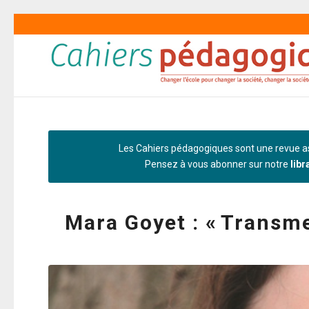
Les Cahiers pédagogiques sont une revue as
Pensez à vous abonner sur notre
libr
Mara Goyet : « Transme