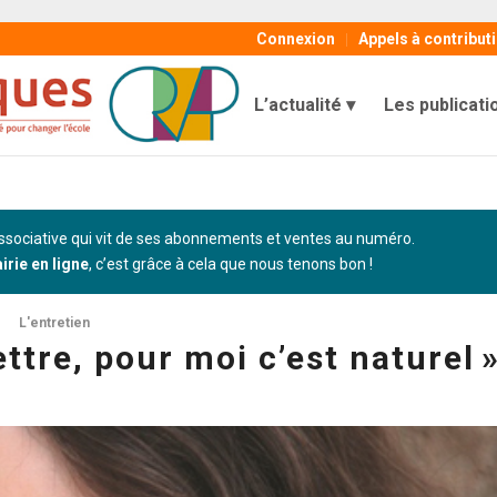
Connexion
Appels à contribut
L’actualité
Les publicati
sociative qui vit de ses abonnements et ventes au numéro.
airie en ligne
, c’est grâce à cela que nous tenons bon !
L'entretien
ttre, pour moi c’est naturel 