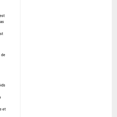
est
pas
st
l de
oids
a
e et