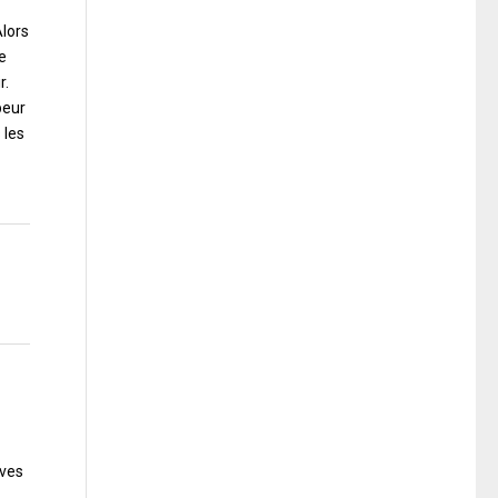
Alors
e
r.
peur
 les
èves