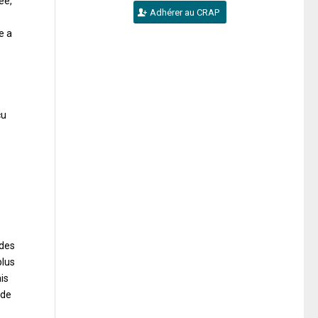
ée,
Adhérer au CRAP
e a
cu
 des
plus
ais
 de
.