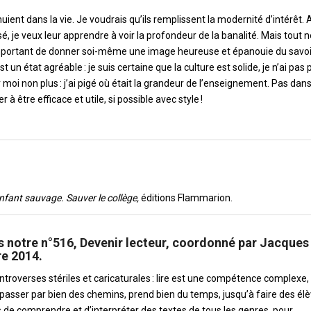
nuient dans la vie. Je voudrais qu’ils remplissent la modernité d’intérêt. 
é, je veux leur apprendre à voir la profondeur de la banalité. Mais tout n
important de donner soi-même une image heureuse et épanouie du savoi
t un état agréable : je suis certaine que la culture est solide, je n’ai pas 
r moi non plus : j’ai pigé où était la grandeur de l’enseignement. Pas dans
 être efficace et utile, si possible avec style !
enfant sauvage. Sauver le collège,
éditions Flammarion.
s notre n°516, Devenir lecteur, coordonné par Jacques
e 2014.
ntroverses stériles et caricaturales : lire est une compétence complexe,
 passer par bien des chemins, prend bien du temps, jusqu’à faire des él
 de comprendre et d’interpréter des textes de tous les genres, pour