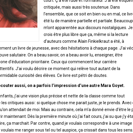
court. Ç’a été rude et formateur. J’ai été étiquet
critiquée, mais aussi très soutenue. Dans
l’ensemble, que ce soit en bien ou en mal, ce livr
été lu de manière partielle et partiale. Beaucoup
m’ont apparentée aux discours nostalgiques. Je
crois être plus libre que ça, même si la lecture
d’auteurs comme Alain Finkielkraut a été, à
ement un livre de jeunesse, avec des hésitations à chaque page. J’ai vé
ve salutaire. On a beau savoir, on a beau avoir lu, enseigner, être
zone d’éducation prioritaire. Ceux qui commencent leur carrière
ttentifs. J’ai voulu décrire ce moment qui relève tout autant de la
idable curiosité des élèves. Ce livre est pétri de doutes.
 écouter aussi, on a parfois l’impression d’une autre Mara Goyet.
 enfants, j’ai une vision plus précise et nette de la classe comme tout
 les critiques aussi : si quelque chose me parait juste, je le prends. Avec
 qu’on attendait de moi. Mais au contraire, cela m’a donné envie d’être le 
ir maintenant. Dès la première minute où j’ai fait cours, j’ai su que j’y ét
aire, ça marchait. Par contre, quand je voulais correspondre à une image
oulais me ranger sous tel ou tel auspice, ça crissait dans tous les sens