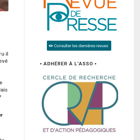
Consulter les dernières revues
u il
levé
▪ ADHÉRER À L’ASSO ▪
re
Mais
?
er