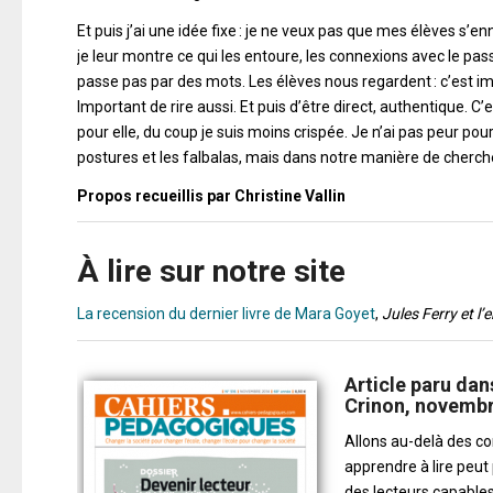
Et puis j’ai une idée fixe : je ne veux pas que mes élèves s’en
je leur montre ce qui les entoure, les connexions avec le pass
passe pas par des mots. Les élèves nous regardent : c’est 
Important de rire aussi. Et puis d’être direct, authentique. C’es
pour elle, du coup je suis moins crispée. Je n’ai pas peur pou
postures et les falbalas, mais dans notre manière de chercher à
Propos recueillis par Christine Vallin
À lire sur notre site
La recension du dernier livre de Mara Goyet
,
Jules Ferry et l’
Article paru dan
Crinon, novembr
Allons au-delà des co
apprendre à lire peut
des lecteurs capables