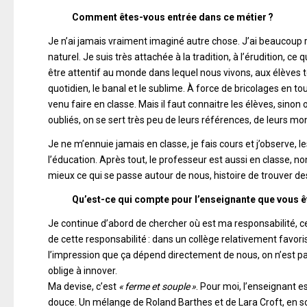
Comment êtes-vous entrée dans ce métier ?
Je n’ai jamais vraiment imaginé autre chose. J’ai beaucoup r
naturel. Je suis très attachée à la tradition, à l’érudition, 
être attentif au monde dans lequel nous vivons, aux élèves tels
quotidien, le banal et le sublime. À force de bricolages en to
venu faire en classe. Mais il faut connaitre les élèves, sinon o
oubliés, on se sert très peu de leurs références, de leurs 
Je ne m’ennuie jamais en classe, je fais cours et j’observe, le
l’éducation. Après tout, le professeur est aussi en classe, n
mieux ce qui se passe autour de nous, histoire de trouver des
Qu’est-ce qui compte pour l’enseignante que vous ê
Je continue d’abord de chercher où est ma responsabilité, ce à
de cette responsabilité : dans un collège relativement favori
l’impression que ça dépend directement de nous, on n’est pa
oblige à innover.
Ma devise, c’est
« ferme et souple »
. Pour moi, l’enseignant es
douce. Un mélange de Roland Barthes et de Lara Croft, en 