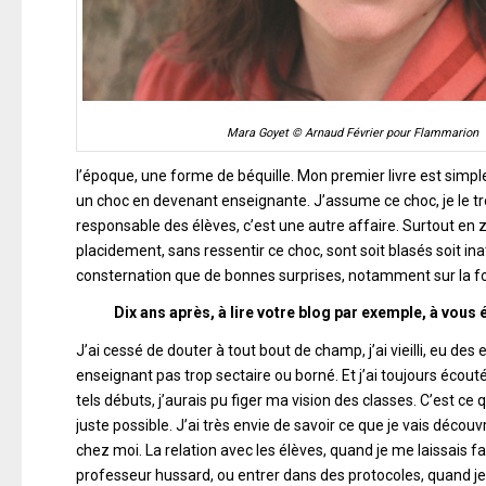
Mara Goyet © Arnaud Février pour Flammarion
l’époque, une forme de béquille. Mon premier livre est simpl
un choc en devenant enseignante. J’assume ce choc, je le trou
responsable des élèves, c’est une autre affaire. Surtout en 
placidement, sans ressentir ce choc, sont soit blasés soit ina
consternation que de bonnes surprises, notamment sur la form
Dix ans après, à lire votre blog par exemple, à vous
J’ai cessé de douter à tout bout de champ, j’ai vieilli, eu des
enseignant pas trop sectaire ou borné. Et j’ai toujours écouté
tels débuts, j’aurais pu figer ma vision des classes. C’est ce
juste possible. J’ai très envie de savoir ce que je vais découvr
chez moi. La relation avec les élèves, quand je me laissais f
professeur hussard, ou entrer dans des protocoles, quand je v