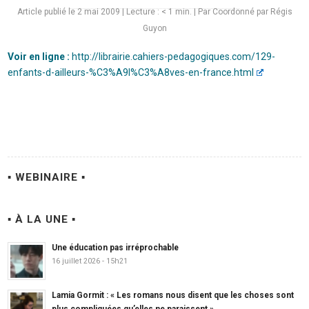
Article publié le 2 mai 2009
|
Lecture :
< 1
min. | Par Coordonné par Régis
Guyon
Voir en ligne :
http://librairie.cahiers-pedagogiques.com/129-
enfants-d-ailleurs-%C3%A9l%C3%A8ves-en-france.html
▪ WEBINAIRE ▪
▪ À LA UNE ▪
Une éducation pas irréprochable
16 juillet 2026 - 15h21
Lamia Gormit : « Les romans nous disent que les choses sont
plus compliquées qu’elles ne paraissent »