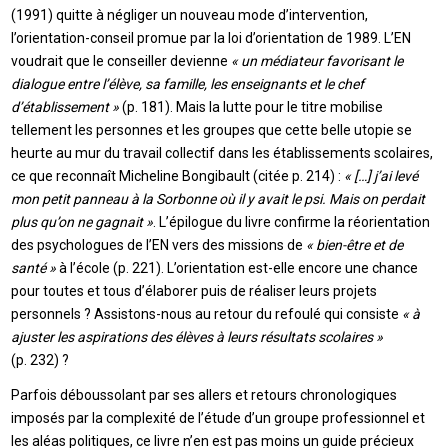
(1991) quitte à négliger un nouveau mode d’intervention,
l’orientation-conseil promue par la loi d’orientation de 1989. L’EN
voudrait que le conseiller devienne
« un médiateur favorisant le
dialogue entre l’élève, sa famille, les enseignants et le chef
d’établissement »
(p. 181). Mais la lutte pour le titre mobilise
tellement les personnes et les groupes que cette belle utopie se
heurte au mur du travail collectif dans les établissements scolaires,
ce que reconnaît Micheline Bongibault (citée p. 214) :
« […] j’ai levé
mon petit panneau à la Sorbonne où il y avait le psi. Mais on perdait
plus qu’on ne gagnait »
. L’épilogue du livre confirme la réorientation
des psychologues de l’EN vers des missions de
« bien-être et de
santé »
à l’école (p. 221). L’orientation est-elle encore une chance
pour toutes et tous d’élaborer puis de réaliser leurs projets
personnels ? Assistons-nous au retour du refoulé qui consiste
« à
ajuster les aspirations des élèves à leurs résultats scolaires »
(p. 232) ?
Parfois déboussolant par ses allers et retours chronologiques
imposés par la complexité de l’étude d’un groupe professionnel et
les aléas politiques, ce livre n’en est pas moins un guide précieux