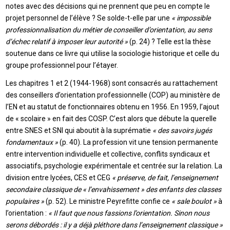
notes avec des décisions qui ne prennent que peu en compte le
projet personnel de l’élève ? Se solde-t-elle par une
« impossible
professionnalisation du métier de conseiller d’orientation, au sens
d’échec relatif à imposer leur autorité »
(p. 24) ? Telle est la thèse
soutenue dans ce livre qui utilise la sociologie historique et celle du
groupe professionnel pour l’étayer.
Les chapitres 1 et 2 (1944-1968) sont consacrés au rattachement
des conseillers d’orientation professionnelle (COP) au ministère de
l’EN et au statut de fonctionnaires obtenu en 1956. En 1959, l’ajout
de « scolaire » en fait des COSP. C’est alors que débute la querelle
entre SNES et SNI qui aboutit à la suprématie
« des savoirs jugés
fondamentaux »
(p. 40). La profession vit une tension permanente
entre intervention individuelle et collective, conflits syndicaux et
associatifs, psychologie expérimentale et centrée sur la relation. La
division entre lycées, CES et CEG
« préserve, de fait, l’enseignement
secondaire classique de « l’envahissement » des enfants des classes
populaires »
(p. 52). Le ministre Peyrefitte confie ce
« sale boulot »
à
l’orientation :
« Il faut que nous fassions l’orientation. Sinon nous
serons débordés : il y a déjà pléthore dans l’enseignement classique »