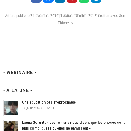
Article publié le 3 novembre 2016
|
Lecture :
5
min. | Par Entretien avec Son-
Thierry Ly
▪ WEBINAIRE ▪
▪ À LA UNE ▪
Une éducation pas irréprochable
16 juillet 2026 - 15h21
Lamia Gormit : « Les romans nous disent que les choses sont
plus compliquées qu’elles ne paraissent »