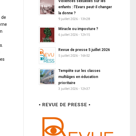
Violences sexuelles sur les
enfants : l’Evars peut-il changer
la donne ?
e de
9 juillet 2026 - 13h28
erne
Miracle ou imposture ?
en
6 juillet 2026 - 12h15
s.
Revue de presse 5 juillet 2026
u
5 juillet 2026 - 16h52
des
Tempête sur les classes
multiâges en éducation
prioritaire
3 juillet 2026 - 12h37
▪ REVUE DE PRESSE ▪