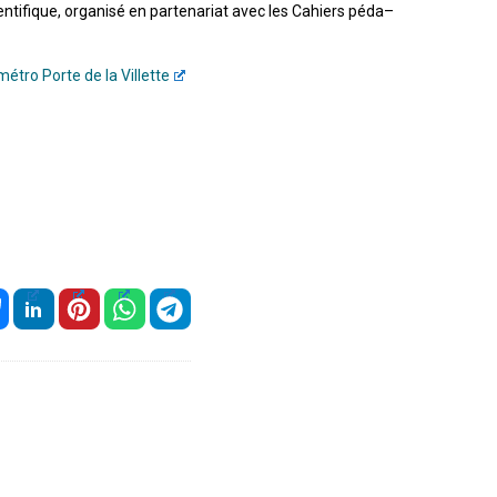
entifique,
organisé
en
partenariat
avec
les
Cahiers
péda
–
métro Porte de la Villette