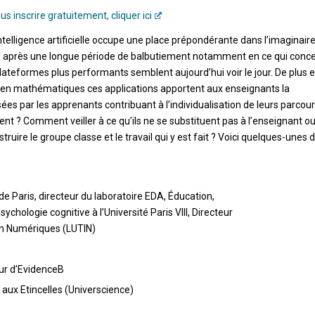
us inscrire gratuitement, cliquer ici
intelligence
artificielle
occupe
une
place
prépon
dérante dans l’im
aginair
if après une longue
période de balbutiement notamment en ce qui conc
lateformes plus performants semblent aujourd’hui voir le jour. De plus 
en
mathématiques
ces
applications
apportent
aux
enseignants
la
sées par les apprenants contribuant à l’individualisation de leurs parcour
nt ? Comment veiller à ce qu’ils ne se substituent
pas à l’enseignant o
struire le groupe classe et le
travail qui y est fait ? Voici quelques-unes 
 de Paris, directeur du laboratoire EDA, Éducation,
sychologie cognitive à l’Université Paris VIII, Directeur
on Numériques (LUTIN)
eur d’EvidenceB
aux
Etincelles
(Universcience)