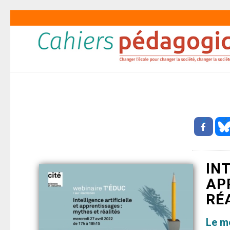
IN
AP
RÉ
Le me