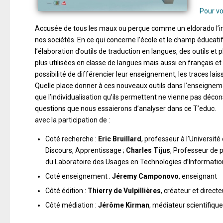
Pour vo
Accusée
de
tous
les
maux
ou
perçue
comme
un
eldorado
l’
nos sociétés. En ce qui concerne l’école et le champ éducat
l’élaboration d’outils de traduction en langues, des outils
et p
plus utilisées en classe de langues
mais
aussi
en
français
et
possibilité
de
différen
cier leur enseignement, les traces lais
Quelle place donner à ces nouveaux outils dans l’enseigneme
que l’individualisation qu’ils permettent ne vienne pas décon
questions que nous essaierons d’analyser dans ce T’educ.
avec la participation de :
Coté recherche :
Eric Bruillard
, professeur à l’Université
Discours, Apprentissage ;
Charles Tijus
, Professeur de p
du Laboratoire des Usages en Technologies d’Informati
Coté enseignement :
Jéremy Camponovo
, enseignant
Côté édition :
Thierry de Vulpillières
,
créateur et direct
Côté médiation :
Jérôme Kirman
,
médiateur
scientifique