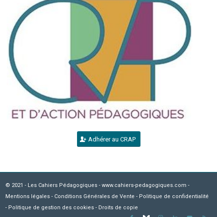
Adhérer au CRAP
© 2021 - Les Cahiers Pédagogiques - www.cahiers-pedagogiques.com -
Mentions légales
-
Conditions Générales de Vente
-
Politique de confidentialité
-
Politique de gestion des cookies
-
Droits de copie