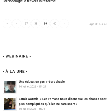
l'archéologie, à travers la réforme…
«
‹
37
38
39
40
›
Page 39 sur 40
▪ WEBINAIRE ▪
▪ À LA UNE ▪
Une éducation pas irréprochable
16 juillet 2026 - 15h21
Lamia Gormit : « Les romans nous disent que les choses sont
plus compliquées qu’elles ne paraissent »
10 juillet 2026 - 8h04