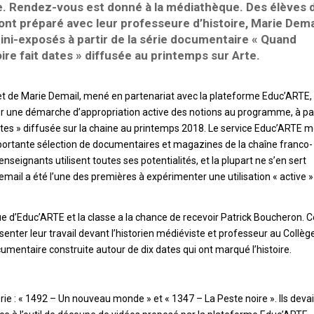
. Rendez-vous est donné à la médiathèque. Des élèves 
ont préparé avec leur professeure d’histoire, Marie Dema
ini-exposés à partir de la série documentaire « Quand
oire fait dates » diffusée au printemps sur Arte.
et de Marie Demail, mené en partenariat avec la plateforme Educ’ARTE,
r une démarche d’appropriation active des notions au programme, à par
dates » diffusée sur la chaine au printemps 2018. Le service Educ’ARTE m
mportante sélection de documentaires et magazines de la chaîne franco-
seignants utilisent toutes ses potentialités, et la plupart ne s’en sert
il a été l’une des premières à expérimenter une utilisation « active »
e d’Educ’ARTE et la classe a la chance de recevoir Patrick Boucheron. C
ésenter leur travail devant l’historien médiéviste et professeur au Collèg
ocumentaire construite autour de dix dates qui ont marqué l’histoire.
rie : « 1492 – Un nouveau monde » et « 1347 – La Peste noire ». Ils deva