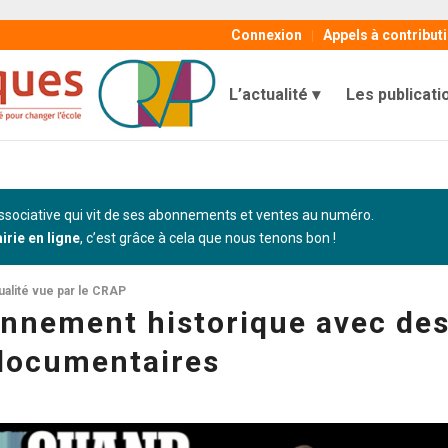
Connexion
Appels à contribut
L’actualité
Les publicati
sociative qui vit de ses abonnements et ventes au numéro.
airie en ligne
, c’est grâce à cela que nous tenons bon !
ualité vue par le CRAP
ionnement historique avec de
documentaires