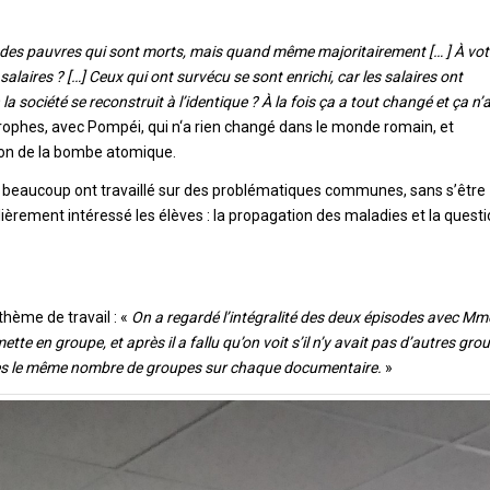
e des pauvres qui sont morts, mais quand même majoritairement [… ] À vot
salaires ? […] Ceux qui ont survécu se sont enrichi, car les salaires ont
a société se reconstruit à l’identique ? À la fois ça a tout changé et ça n’a
strophes, avec Pompéi, qui n‘a rien changé dans le monde romain, et
ation de la bombe atomique.
e beaucoup ont travaillé sur des problématiques communes, sans s’être
ièrement intéressé les élèves : la propagation des maladies et la quest
thème de travail : «
On a regardé l’intégralité des deux épisodes avec Mm
 mette en groupe, et après il a fallu qu’on voit s’il n’y avait pas d’autres gro
peu près le même nombre de groupes sur chaque documentaire.
»