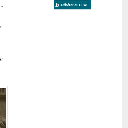
Adhérer au CRAP
me
eur
er