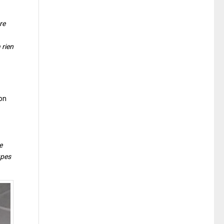
re
 rien
ion
e
upes