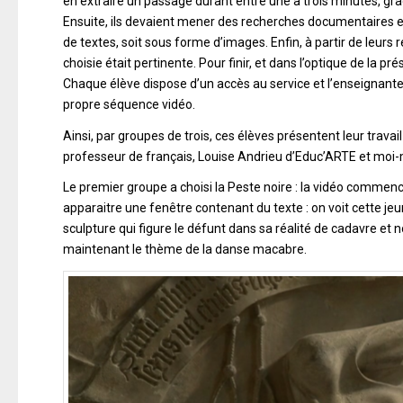
en extraire un passage durant entre une à trois minutes, gr
Ensuite, ils devaient mener des recherches documentaires et 
de textes, soit sous forme d’images. Enfin, à partir de leurs r
choisie était pertinente. Pour finir, et dans l’optique de la 
Chaque élève dispose d’un accès au service et l’enseignante
propre séquence vidéo.
Ainsi, par groupes de trois, ces élèves présentent leur trava
professeur de français, Louise Andrieu d’Educ’ARTE et moi-
Le premier groupe a choisi la Peste noire : la vidéo commenc
apparaitre une fenêtre contenant du texte : on voit cette jeu
sculpture qui figure le défunt dans sa réalité de cadavre et 
maintenant le thème de la danse macabre.