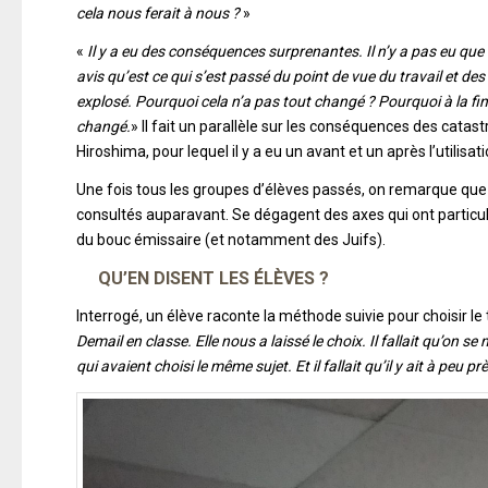
cela nous ferait à nous ?
»
«
Il y a eu des conséquences surprenantes. Il n’y a pas eu qu
avis qu’est ce qui s’est passé du point de vue du travail et des 
explosé. Pourquoi cela n’a pas tout changé ? Pourquoi à la fin l
changé.
» Il fait un parallèle sur les conséquences des cata
Hiroshima, pour lequel il y a eu un avant et un après l’utilis
Une fois tous les groupes d’élèves passés, on remarque qu
consultés auparavant. Se dégagent des axes qui ont particul
du bouc émissaire (et notamment des Juifs).
QU’EN DISENT LES ÉLÈVES ?
Interrogé, un élève raconte la méthode suivie pour choisir le 
Demail en classe. Elle nous a laissé le choix. Il fallait qu’on se
qui avaient choisi le même sujet. Et il fallait qu’il y ait à 