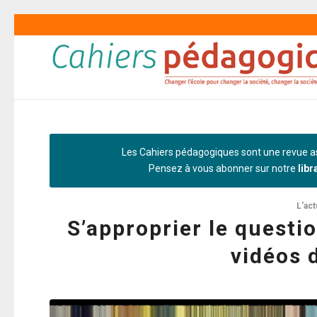
Les Cahiers pédagogiques sont une revue as
Pensez à vous abonner sur notre
libr
L'act
S’approprier le quest
vidéos 