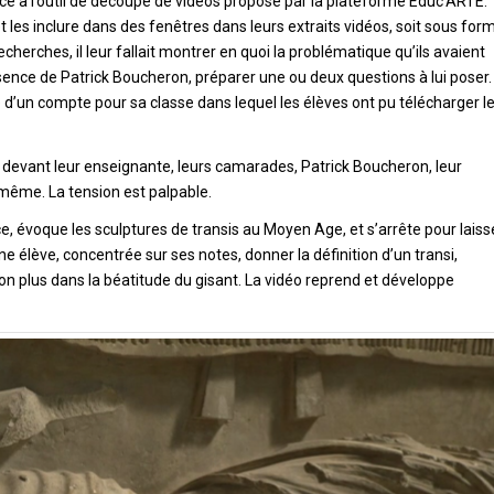
âce à l’outil de découpe de vidéos proposé par la plateforme Educ’ARTE.
les inclure dans des fenêtres dans leurs extraits vidéos, soit sous for
echerches, il leur fallait montrer en quoi la problématique qu’ils avaient
présence de Patrick Boucheron, préparer une ou deux questions à lui poser.
 d’un compte pour sa classe dans lequel les élèves ont pu télécharger l
il devant leur enseignante, leurs camarades, Patrick Boucheron, leur
même. La tension est palpable.
e, évoque les sculptures de transis au Moyen Age, et s’arrête pour laiss
ne élève, concentrée sur ses notes, donner la définition d’un transi,
non plus dans la béatitude du gisant. La vidéo reprend et développe