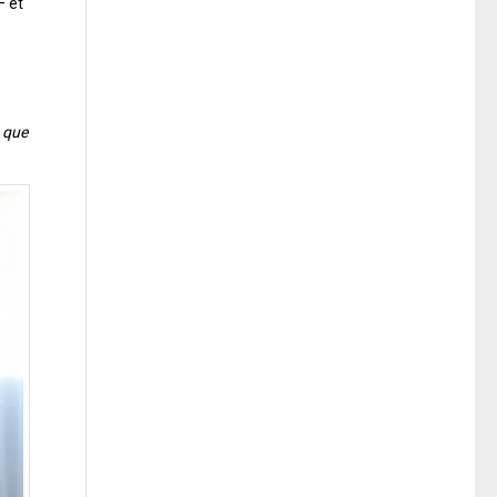
– et
e que