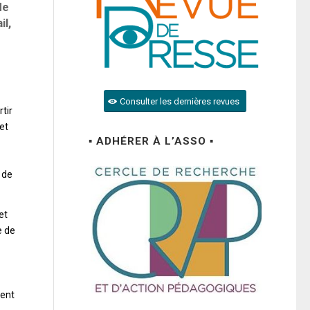
de
il,
Consulter les dernières revues
tir
et
▪ ADHÉRER À L’ASSO ▪
 de
et
e de
ient