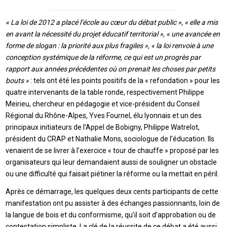
« La loi de 2012 a placé l’école au cœur du débat public », « elle a mis
en avant la nécessité du projet éducatif territorial », « une avancée en
forme de slogan : la priorité aux plus fragiles », « la loi renvoie à une
conception systémique de la réforme, ce qui est un progrès par
rapport aux années précédentes où on prenait les choses par petits
bouts »
: tels ont été les points positifs de la « refondation » pour les
quatre intervenants de la table ronde, respectivement Philippe
Meirieu, chercheur en pédagogie et vice-président du Conseil
Régional du Rhône-Alpes, Yves Fournel, élu lyonnais et un des
principaux initiateurs de l’Appel de Bobigny, Philippe Watrelot,
président du CRAP et Nathalie Mons, sociologue de l’éducation. Ils
venaient de se livrer à l’exercice « tour de chauffe » proposé par les
organisateurs qui leur demandaient aussi de souligner un obstacle
ou une difficulté qui faisait piétiner la réforme ou la mettait en péril.
Après ce démarrage, les quelques deux cents participants de cette
manifestation ont pu assister à des échanges passionnants, loin de
la langue de bois et du conformisme, qu’il soit d’approbation ou de
contestation simpliste. La clé de la réussite de ce débat a été aussi