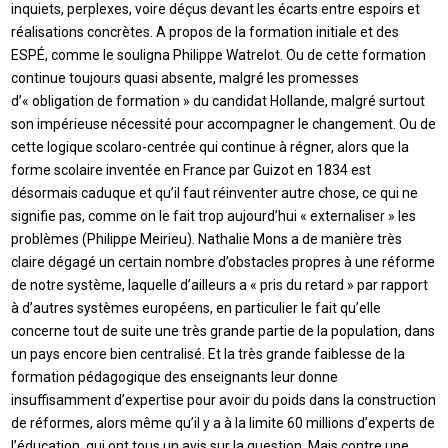
inquiets, perplexes, voire déçus devant les écarts entre espoirs et
réalisations concrètes. A propos de la formation initiale et des
ESPÉ, comme le souligna Philippe Watrelot. Ou de cette formation
continue toujours quasi absente, malgré les promesses
d’« obligation de formation » du candidat Hollande, malgré surtout
son impérieuse nécessité pour accompagner le changement. Ou de
cette logique scolaro-centrée qui continue à régner, alors que la
forme scolaire inventée en France par Guizot en 1834 est
désormais caduque et qu’il faut réinventer autre chose, ce qui ne
signifie pas, comme on le fait trop aujourd’hui « externaliser » les
problèmes (Philippe Meirieu). Nathalie Mons a de manière très
claire dégagé un certain nombre d’obstacles propres à une réforme
de notre système, laquelle d’ailleurs a « pris du retard » par rapport
à d’autres systèmes européens, en particulier le fait qu’elle
concerne tout de suite une très grande partie de la population, dans
un pays encore bien centralisé. Et la très grande faiblesse de la
formation pédagogique des enseignants leur donne
insuffisamment d’expertise pour avoir du poids dans la construction
de réformes, alors même qu’il y a à la limite 60 millions d’experts de
l’éducation, qui ont tous un avis sur la question. Mais contre une