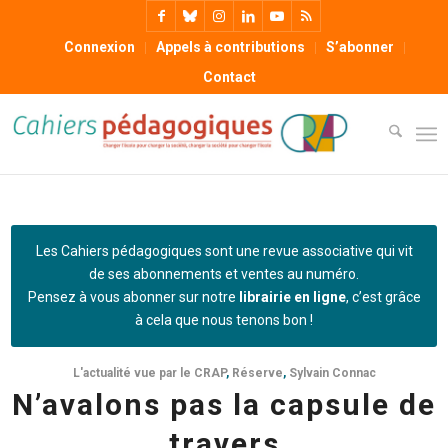
Connexion
Appels à contributions
S’abonner
Contact
Les Cahiers pédagogiques sont une revue associative qui vit
de ses abonnements et ventes au numéro.
Pensez à vous abonner sur notre
librairie en ligne
, c’est grâce
à cela que nous tenons bon !
L'actualité vue par le CRAP
,
Réserve
,
Sylvain Connac
N’avalons pas la capsule de
travers