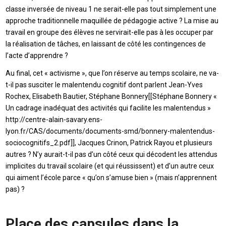
classe inversée de niveau 1 ne serait-elle pas tout simplement une
approche traditionnelle maquillée de pédagogie active ? La mise au
travail en groupe des élèves ne servirait-elle pas à les occuper par
la réalisation de tâches, en laissant de côté les contingences de
l’acte d’apprendre ?
Au final, cet « activisme », que l’on réserve au temps scolaire, ne va-
t-il pas susciter le malentendu cognitif dont parlent Jean-Yves
Rochex, Elisabeth Bautier, Stéphane Bonnery[[Stéphane Bonnery «
Un cadrage inadéquat des activités qui facilite les malentendus »
http://centre-alain-savary.ens-
lyon.fr/CAS/documents/documents-smd/bonnery-malentendus-
sociocognitifs_2.pdf]], Jacques Crinon, Patrick Rayou et plusieurs
autres ? N’y aurait-t-il pas d’un côté ceux qui décodent les attendus
implicites du travail scolaire (et qui réussissent) et d’un autre ceux
qui aiment l’école parce « qu’on s’amuse bien » (mais n’apprennent
pas) ?
Place des capsules dans la