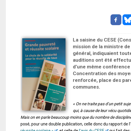
La saisine du CESE (Conse
mission de la ministre de
général, indiquaient toute
auditions ont été effect
d’une même conférence d
Concentration des moyen
renforcée, place des par
communes.
« On ne traite pas d’un petit su
qui, à cause de leur vécu quotid
Mais on en parle beaucoup moins que du nombre de disciplines 
posé, pour une double publication, celle donc du rapport de l’
réussite scolaire »
, et celle de
l’avis du CESE
qui fait des