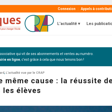
Connexion
Appels à contribut
L’actualité
Les publicati
sociative qui vit de ses abonnements et ventes au numéro.
airie en ligne
, c’est grâce à cela que nous tenons bon !
ard
,
L'actualité vue par le CRAP
 même cause : la réussite d
 les élèves