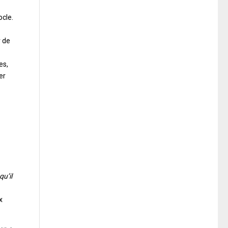
ocle.
r de
es,
er
qu’il
x