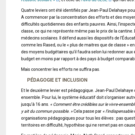
Quatre leviers ont été identifiés par Jean-Paul Delahaye pour
A commencer par la concentration des efforts et des moyens, 
difficultés quotidiennes des enfants pauvres. Ainsi, l’inspec
classe, ce qui ne représente même pas le prix de la cantine
médecins scolaires. Il défend aussi les dispositifs de l’Éduca
comme les Rased, ou le « plus de maitres que de classe » e
des moyens budgétaires qu’il faudra selon lui redonner aux éc
budget en moins par rapport à des pays à budget comparable, 
Mais concentrer les efforts ne suffira pas.
PÉDAGOGIE ET INCLUSION
Et le deuxième levier est pédagogique. Jean-Paul Delahaye dé
ensemble. Pour lui, le système éducatif doit s’organiser au
jusqu’à 16 ans.
« Comment être crédibles sur le vivre-ensemble 
y ait du commun possible. »
Cela passe par
« l’indispensable 
organisations pédagogiques pour tous les élèves : pas ques
territoires en difficulté, hypothèse qui ne remet pas en cause