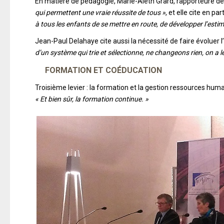
En matière de pédagogie, Marie-Aleth Grard, rapporteure de 
qui permettent une vraie réussite de tous »
, et elle cite en p
à tous les enfants de se mettre en route, de développer l’esti
Jean-Paul Delahaye cite aussi la nécessité de faire évoluer l’
d’un système qui trie et sélectionne, ne changeons rien, on a l
FORMATION ET COÉDUCATION
Troisième levier : la formation et la gestion ressources hum
« Et bien sûr, la formation continue. »