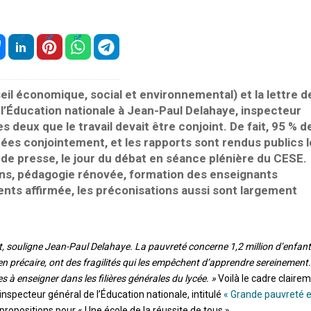
il économique, social et environnemental) et la lettre d
 l’Éducation nationale à Jean-Paul Delahaye, inspecteur
s deux que le travail devait être conjoint. De fait, 95 % d
uées conjointement, et les rapports sont rendus publics l
e presse, le jour du débat en séance plénière du CESE.
s, pédagogie rénovée, formation des enseignants
ents affirmée, les préconisations aussi sont largement
jet, souligne Jean-Paul Delahaye. La pauvreté concerne 1,2 million d’enfan
ien précaire, ont des fragilités qui les empêchent d’apprendre sereinement.
à enseigner dans les filières générales du lycée. »
Voilà le cadre claire
inspecteur général de l’Éducation nationale, intitulé
« Grande pauvreté e
 propositions pour « Une école de la réussite de tous ».