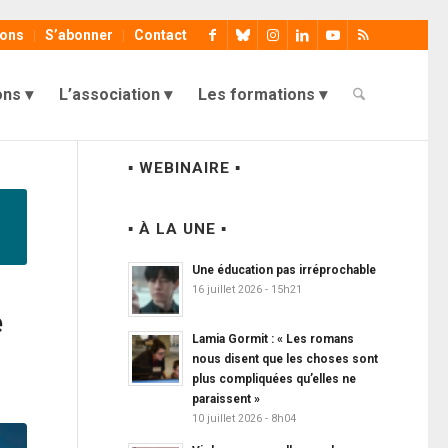
ions
S’abonner
Contact
ons
L’association
Les formations
▪ WEBINAIRE ▪
▪ À LA UNE ▪
Une éducation pas irréprochable
16 juillet 2026 - 15h21
e
Lamia Gormit : « Les romans
nous disent que les choses sont
plus compliquées qu’elles ne
paraissent »
10 juillet 2026 - 8h04