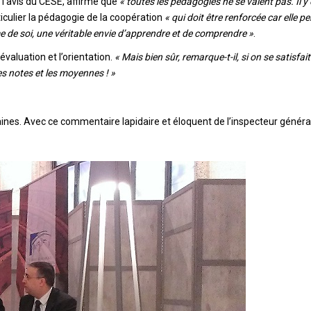
l’avis du CESE, affirme que
« toutes les pédagogies ne se valent pas. Il y
articulier la pédagogie de la coopération
« qui doit être renforcée car elle p
me de soi, une véritable envie d’apprendre et de comprendre »
.
évaluation et l’orientation.
« Mais bien sûr, remarque-t-il, si on se satisfait
es notes et les moyennes ! »
aines. Avec ce commentaire lapidaire et éloquent de l’inspecteur général