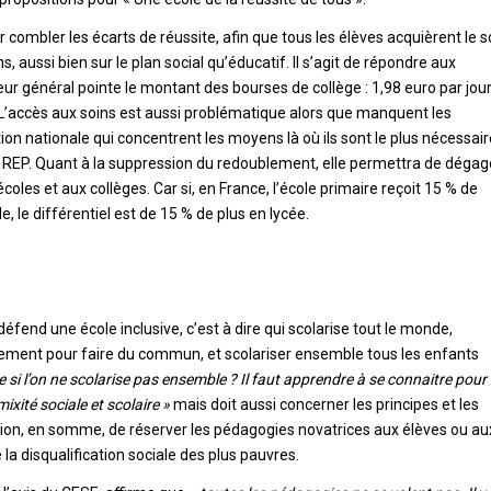
 combler les écarts de réussite, afin que tous les élèves acquièrent le s
aussi bien sur le plan social qu’éducatif. Il s’agit de répondre aux
teur général pointe le montant des bourses de collège : 1,98 euro par jou
. L’accès aux soins est aussi problématique alors que manquent les
tion nationale qui concentrent les moyens là où ils sont le plus nécessair
n REP. Quant à la suppression du redoublement, elle permettra de dégag
oles et aux collèges. Car si, en France, l’école primaire reçoit 15 % de
le différentiel est de 15 % de plus en lycée.
fend une école inclusive, c’est à dire qui scolarise tout le monde,
trement pour faire du commun, et scolariser ensemble tous les enfants
si l’on ne scolarise pas ensemble ? Il faut apprendre à se connaitre pour 
mixité sociale et scolaire »
mais doit aussi concerner les principes et les
tion, en somme, de réserver les pédagogies novatrices aux élèves ou au
 la disqualification sociale des plus pauvres.